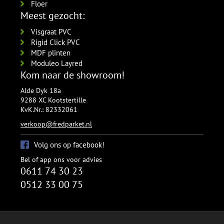
Floer
Meest gezocht:
Visgraat PVC
Rigid Click PVC
MDF plinten
Moduleo Layred
Kom naar de showroom!
Alde Dyk 18a
9288 XC Kootstertille
KvK.Nr.: 82332061
verkoop@fredparket.nl
Volg ons op facebook!
Bel of app ons voor advies
0611 74 30 23
0512 33 00 75