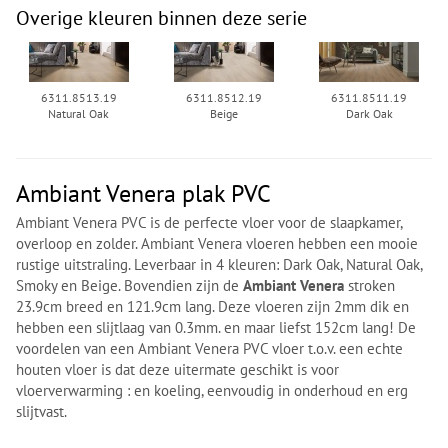
Overige kleuren binnen deze serie
6311.8513.19
6311.8512.19
6311.8511.19
Natural Oak
Beige
Dark Oak
Ambiant Venera plak PVC
Ambiant Venera PVC is de perfecte vloer voor de slaapkamer,
overloop en zolder. Ambiant Venera vloeren hebben een mooie
rustige uitstraling. Leverbaar in 4 kleuren: Dark Oak, Natural Oak,
Smoky en Beige. Bovendien zijn de
Ambiant Venera
stroken
23.9cm breed en 121.9cm lang. Deze vloeren zijn 2mm dik en
hebben een slijtlaag van 0.3mm. en maar liefst 152cm lang! De
voordelen van een Ambiant Venera PVC vloer t.o.v. een echte
houten vloer is dat deze uitermate geschikt is voor
vloerverwarming : en koeling, eenvoudig in onderhoud en erg
slijtvast.