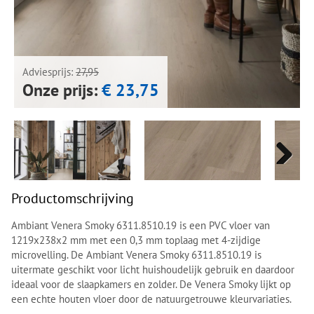
Next
Next
Adviesprijs:
27,95
Onze prijs:
€ 23,75
Next
Next
Productomschrijving
Ambiant Venera Smoky 6311.8510.19 is een PVC vloer van
1219x238x2 mm met een 0,3 mm toplaag met 4-zijdige
microvelling. De Ambiant Venera Smoky 6311.8510.19 is
uitermate geschikt voor licht huishoudelijk gebruik en daardoor
ideaal voor de slaapkamers en zolder. De Venera Smoky lijkt op
een echte houten vloer door de natuurgetrouwe kleurvariaties.