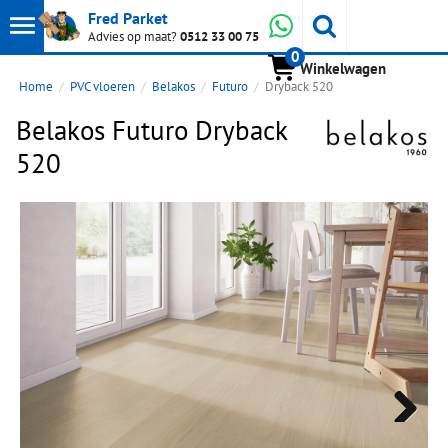
Toon
Whatsapp
Fred Parket
Zoeken
Advies op maat?
0512 33 00 75
0
hoofdmenu
Winkelwagen
Home
PVC vloeren
Belakos
Futuro
Dryback 520
Belakos Futuro Dryback
520