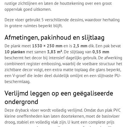
rustige zichtlijnen en laten de houttekening over een groot
oppervlak goed uitkomen.
Deze vloer gebruikt 5 verschillende dessins, waardoor herhaling
in grotere ruimtes beperkt blijft.
Afmetingen, pakinhoud en slijtlaag
De plank meet
1530 × 250 mm
en is
2,5 mm
dik. Een pak bevat
10 planken
met samen
3,83 m²
. De slijtlaag van
0,55 mm
beschermt het decor bij intensief dagelijks gebruik. De afwerking
combineert register embossing, waarbij de voelbare structuur het
zichtbare decor volgt, een extra matte toplaag die glans beperkt,
een V-groef die ieder deel duidelijk omlijnt en een slijtvaste PU-
beschermlaag.
Verlijmd leggen op een geëgaliseerde
ondergrond
Deze dryback vloer wordt volledig verlijmd. Omdat dun plak PVC
kleine oneffenheden kan laten doortekenen, moet de basisvloer
droog, stabiel en volledig vlak zijn. U kunt een complete prijs