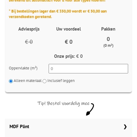
berekend dit automatisch voor u voor alle types vloeren!
* Bij bestellingen lager dan € 350,00 wordt er € 50,00 aan
verzendkosten gerekend.
Adviesprijs
Uw voordeel
Pakken
0
€ 0
€ 0
(0 m²)
Onze prijs:
€ 0
Oppervlakte (m²)
Alleen materiaal
Inclusief leggen
MDF Plint