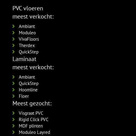
5555.0725.19
Amsterdam 90x12mm
per lengte: 2.4 mm, € 20,95 p/st
per lengte: 2.4 mm, € 9,95 p/st
PVC vloeren
RAL9016 gelakt
MDF plinten 120x12 mm
meest verkocht:
5556.0914.19
Amsterdam 120x12mm
per lengte: 2.4 mm, € 16,95 p/st
RAL9016 gelakt
Ambiant
5554.1211.19
Moduleo
per lengte: 2.4 mm, € 21,95 p/st
VivaFloors
Therdex
QuickStep
Laminaat
meest verkocht:
Ambiant
QuickStep
Hoomline
Floer
Meest gezocht:
Visgraat PVC
Rigid Click PVC
MDF plinten
Moduleo Layred