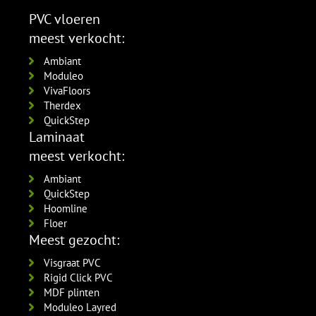
5555.0725.19
Amsterdam 90x12mm
per lengte: 2.4 mm, € 20,95 p/st
per lengte: 2.4 mm, € 9,95 p/st
PVC vloeren
RAL9016 gelakt
MDF plinten 120x12 mm
meest verkocht:
5556.0914.19
Amsterdam 120x12mm
per lengte: 2.4 mm, € 16,95 p/st
RAL9016 gelakt
Ambiant
5554.1211.19
Moduleo
per lengte: 2.4 mm, € 21,95 p/st
VivaFloors
Therdex
QuickStep
Laminaat
meest verkocht:
Ambiant
QuickStep
Hoomline
Floer
Meest gezocht:
Visgraat PVC
Rigid Click PVC
MDF plinten
Moduleo Layred