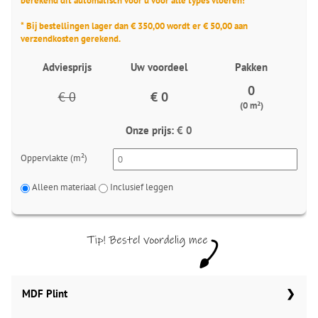
berekend dit automatisch voor u voor alle types vloeren!
* Bij bestellingen lager dan € 350,00 wordt er € 50,00 aan
verzendkosten gerekend.
Adviesprijs
Uw voordeel
Pakken
0
€ 0
€ 0
(0 m²)
Onze prijs:
€ 0
Oppervlakte (m²)
Alleen materiaal
Inclusief leggen
MDF Plint