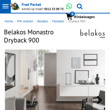
Toon
Whatsapp
Fred Parket
Zoeken
Advies op maat?
0512 33 00 75
0
hoofdmenu
Winkelwagen
Home
PVC vloeren
Belakos
Monastro
Dryback 900
Belakos Monastro
Dryback 900