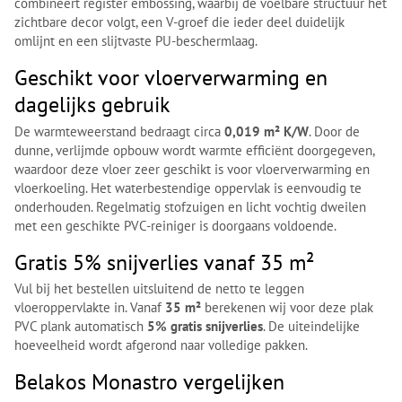
combineert register embossing, waarbij de voelbare structuur het
zichtbare decor volgt, een V-groef die ieder deel duidelijk
omlijnt en een slijtvaste PU-beschermlaag.
Geschikt voor vloerverwarming en
dagelijks gebruik
De warmteweerstand bedraagt circa
0,019 m² K/W
. Door de
dunne, verlijmde opbouw wordt warmte efficiënt doorgegeven,
waardoor deze vloer zeer geschikt is voor vloerverwarming en
vloerkoeling. Het waterbestendige oppervlak is eenvoudig te
onderhouden. Regelmatig stofzuigen en licht vochtig dweilen
met een geschikte PVC-reiniger is doorgaans voldoende.
Gratis 5% snijverlies vanaf 35 m²
Vul bij het bestellen uitsluitend de netto te leggen
vloeroppervlakte in. Vanaf
35 m²
berekenen wij voor deze plak
PVC plank automatisch
5% gratis snijverlies
. De uiteindelijke
hoeveelheid wordt afgerond naar volledige pakken.
Belakos Monastro vergelijken