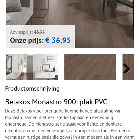
Next
Next
Adviesprijs:
43,95
Onze prijs:
€ 36,95
Next
Next
Productomschrijving
Belakos Monastro 900: plak PVC
Deze Belakos vloer brengt de kenmerkende uitstraling van
Monastro samen met een sterke toplaag en eenvoudig
onderhoud. De Monastro-serie staat voor lichte en donkere
eikentinten met een verzorgde, natuurlijke structuur. Het decor
vormt een rustige basis die zowel in een modern als in een warm