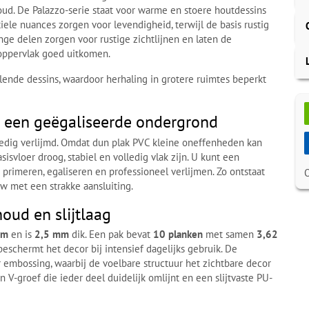
ud. De Palazzo-serie staat voor warme en stoere houtdessins
tiele nuances zorgen voor levendigheid, terwijl de basis rustig
nge delen zorgen voor rustige zichtlijnen en laten de
oppervlak goed uitkomen.
llende dessins, waardoor herhaling in grotere ruimtes beperkt
p een geëgaliseerde ondergrond
ledig verlijmd. Omdat dun plak PVC kleine oneffenheden kan
isvloer droog, stabiel en volledig vlak zijn. U kunt een
 primeren, egaliseren en professioneel verlijmen. Zo ontstaat
uw met een strakke aansluiting.
oud en slijtlaag
mm
en is
2,5 mm
dik. Een pak bevat
10 planken
met samen
3,62
eschermt het decor bij intensief dagelijks gebruik. De
 embossing, waarbij de voelbare structuur het zichtbare decor
n V-groef die ieder deel duidelijk omlijnt en een slijtvaste PU-