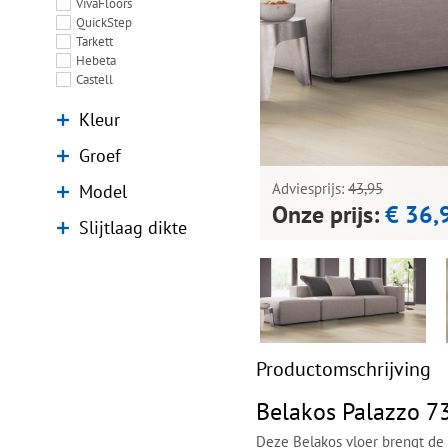
VivaFloors
QuickStep
Tarkett
Hebeta
Castell
Kleur
Groef
Model
Adviesprijs:
43,95
Onze prijs:
€ 36,
Slijtlaag dikte
Productomschrijving
Belakos Palazzo 7
Deze Belakos vloer brengt de