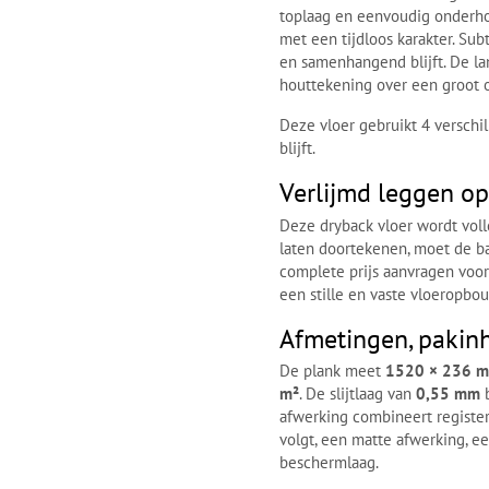
toplaag en eenvoudig onderho
met een tijdloos karakter. Sub
en samenhangend blijft. De la
houttekening over een groot 
Deze vloer gebruikt 4 verschi
blijft.
Verlijmd leggen o
Deze dryback vloer wordt vol
laten doortekenen, moet de bas
complete prijs aanvragen voor
een stille en vaste vloeropbo
Afmetingen, pakinh
De plank meet
1520 × 236 
m²
. De slijtlaag van
0,55 mm
b
afwerking combineert register
volgt, een matte afwerking, ee
beschermlaag.