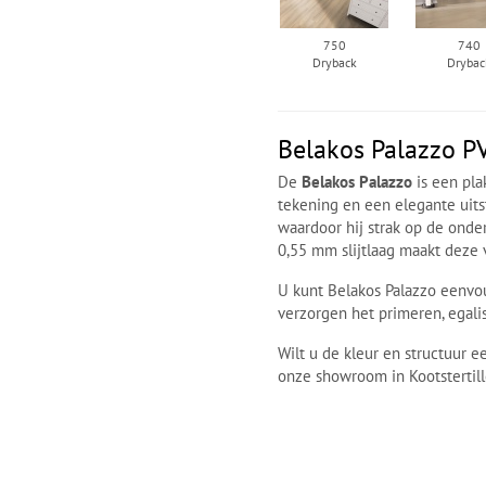
750
740
Dryback
Drybac
Belakos Palazzo P
De
Belakos Palazzo
is een pla
tekening en een elegante uitst
waardoor hij strak op de onder
0,55 mm slijtlaag maakt deze v
U kunt Belakos Palazzo eenvou
verzorgen het primeren, egalis
Wilt u de kleur en structuur e
onze showroom in Kootstertill