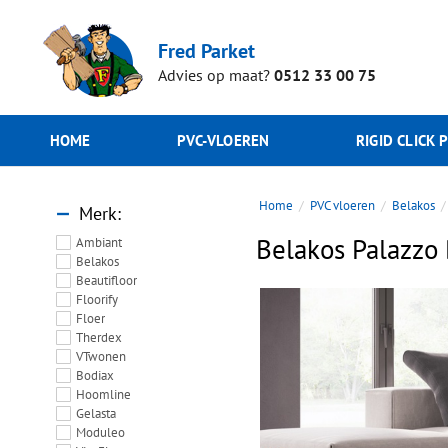
Fred Parket
Advies op maat?
0512 33 00 75
HOME
PVC-VLOEREN
RIGID CLICK 
Home
PVC vloeren
Belakos
Merk
Belakos Palazzo
Ambiant
Belakos
Beautifloor
Floorify
Floer
Therdex
VTwonen
Bodiax
Hoomline
Gelasta
Moduleo