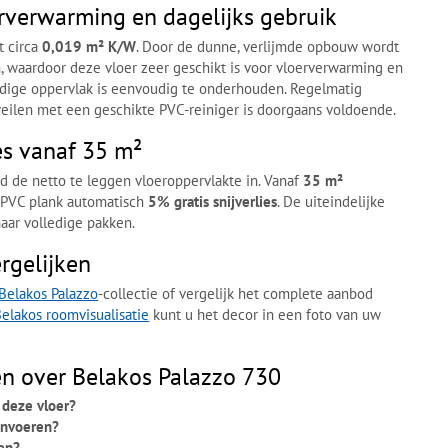
rverwarming en dagelijks gebruik
 circa
0,019 m² K/W
. Door de dunne, verlijmde opbouw wordt
 waardoor deze vloer zeer geschikt is voor vloerverwarming en
ndige oppervlak is eenvoudig te onderhouden. Regelmatig
weilen met een geschikte PVC-reiniger is doorgaans voldoende.
ies vanaf 35 m²
end de netto te leggen vloeroppervlakte in. Vanaf
35 m²
 PVC plank automatisch
5% gratis snijverlies
. De uiteindelijke
aar volledige pakken.
rgelijken
Belakos Palazzo
-collectie of vergelijk het complete aanbod
elakos roomvisualisatie
kunt u het decor in een foto van uw
en over Belakos Palazzo 730
 deze vloer?
invoeren?
ken?