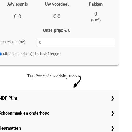
Adviesprijs
Uw voordeel
Pakken
0
€ 0
€ 0
(0 m²)
Onze prijs:
€ 0
ppervlakte (m²)
Alleen materiaal
Inclusief leggen
MDF Plint
Schoonmaak en onderhoud
70x12 mm
Meter
Aantal
Aantal
Co Pro Schoonmaak PVC Reiniger
Deurmatten
90x12 mm
MDF plinten 70x12 mm
4862