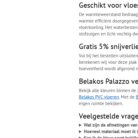
Geschikt voor vloe
De warmteweerstand bedraagt
warmte efficiënt doorgegeven,
vloerkoeling. Het waterbeste
stofzuigen en licht vochtig d
Gratis 5% snijverl
Vul bij het bestellen uitsluit
berekenen wij voor deze plak
hoeveelheid wordt afgerond n
Belakos Palazzo ve
Bekijk alle kleuren binnen de
Belakos PVC vloeren
. Met de
B
eigen ruimte bekijken.
Veelgestelde vrag
Wat zijn de afmetingen van
Hoeveel materiaal moet ik 
Kan ik de kleur eerst bekij