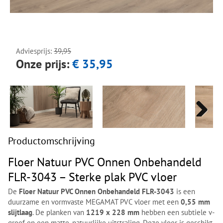
Next
Next
Adviesprijs:
39,95
Onze prijs:
€ 35,95
Next
Next
Productomschrijving
Floer Natuur PVC Onnen Onbehandeld
FLR-3043 – Sterke plak PVC vloer
De
Floer Natuur PVC Onnen Onbehandeld FLR-3043
is een
duurzame en vormvaste MEGAMAT PVC vloer met een
0,55 mm
slijtlaag
. De planken van
1219 x 228 mm
hebben een subtiele v-
groef en een matte, natuurlijke uitstraling. Deze vloer is geschikt