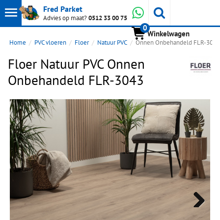
Toon
Whatsapp
Fred Parket
Zoeken
Advies op maat?
0512 33 00 75
0
hoofdmenu
Winkelwagen
Home
PVC vloeren
Floer
Natuur PVC
Onnen Onbehandeld FLR-3043
Floer Natuur PVC Onnen
Onbehandeld FLR-3043