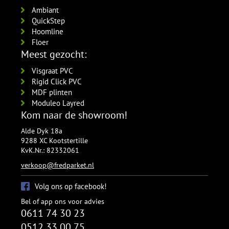
Ambiant
QuickStep
Hoomline
Floer
Meest gezocht:
Visgraat PVC
Rigid Click PVC
MDF plinten
Moduleo Layred
Kom naar de showroom!
Alde Dyk 18a
9288 XC Kootstertille
KvK.Nr.: 82332061
verkoop@fredparket.nl
Volg ons op facebook!
Bel of app ons voor advies
0611 74 30 23
0512 33 00 75