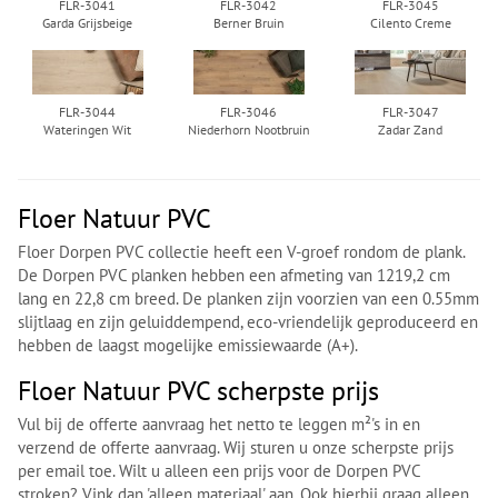
FLR-3041
FLR-3042
FLR-3045
Garda Grijsbeige
Berner Bruin
Cilento Creme
FLR-3044
FLR-3046
FLR-3047
Wateringen Wit
Niederhorn Nootbruin
Zadar Zand
Floer Natuur PVC
Floer Dorpen PVC collectie heeft een V-groef rondom de plank.
De Dorpen PVC planken hebben een afmeting van 1219,2 cm
lang en 22,8 cm breed. De planken zijn voorzien van een 0.55mm
slijtlaag en zijn geluiddempend, eco-vriendelijk geproduceerd en
hebben de laagst mogelijke emissiewaarde (A+).
Floer Natuur PVC scherpste prijs
Vul bij de offerte aanvraag het netto te leggen m²'s in en
verzend de offerte aanvraag. Wij sturen u onze scherpste prijs
per email toe. Wilt u alleen een prijs voor de Dorpen PVC
stroken? Vink dan 'alleen materiaal' aan. Ook hierbij graag alleen