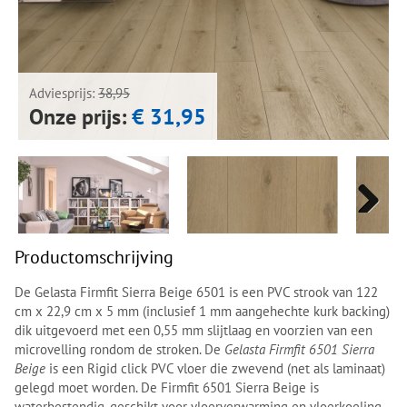
Next
Next
Adviesprijs:
38,95
Onze prijs:
€ 31,95
Next
Next
Productomschrijving
De Gelasta Firmfit Sierra Beige 6501 is een PVC strook van 122
cm x 22,9 cm x 5 mm (inclusief 1 mm aangehechte kurk backing)
dik uitgevoerd met een 0,55 mm slijtlaag en voorzien van een
microvelling rondom de stroken. De
Gelasta Firmfit 6501 Sierra
Beige
is een Rigid click PVC vloer die zwevend (net als laminaat)
gelegd moet worden. De Firmfit 6501 Sierra Beige is
waterbestendig, geschikt voor vloerverwarming en vloerkoeling