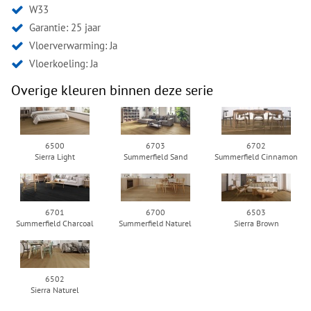
W33
Garantie: 25 jaar
Vloerverwarming: Ja
Vloerkoeling: Ja
Overige kleuren binnen deze serie
6500
6703
6702
Sierra Light
Summerfield Sand
Summerfield Cinnamon
6701
6700
6503
Summerfield Charcoal
Summerfield Naturel
Sierra Brown
6502
Sierra Naturel