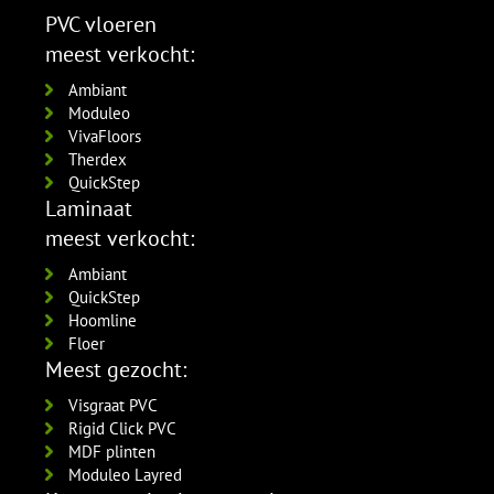
Amsterdam 90x12mm
per lengte: 2.4 mm, € 20,95 p/st
per lengte: 2.4 mm, € 9,95 p/st
PVC vloeren
RAL9016 gelakt
MDF plinten 120x12 mm
meest verkocht:
5556.0914.19
Amsterdam 120x12mm
per lengte: 2.4 mm, € 16,95 p/st
RAL9016 gelakt
Ambiant
5554.1211.19
Moduleo
per lengte: 2.4 mm, € 21,95 p/st
VivaFloors
Therdex
QuickStep
Laminaat
meest verkocht:
Ambiant
QuickStep
Hoomline
Floer
Meest gezocht:
Visgraat PVC
Rigid Click PVC
MDF plinten
Moduleo Layred