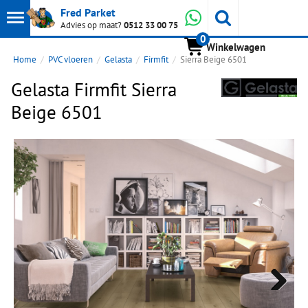
Toon
Whatsapp
Fred Parket
Zoeken
Advies op maat?
0512 33 00 75
0
hoofdmenu
Winkelwagen
Home
PVC vloeren
Gelasta
Firmfit
Sierra Beige 6501
Gelasta Firmfit Sierra
Beige 6501