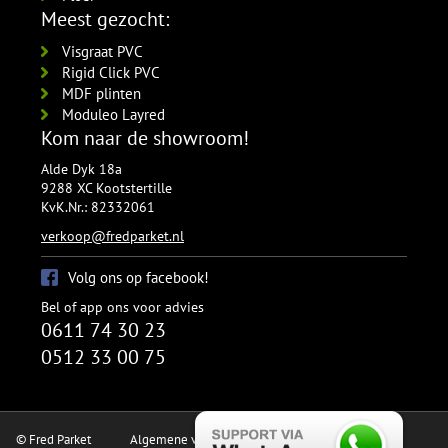
Meest gezocht:
Visgraat PVC
Rigid Click PVC
MDF plinten
Moduleo Layred
Kom naar de showroom!
Alde Dyk 18a
9288 XC Kootstertille
KvK.Nr.: 82332061
verkoop@fredparket.nl
Volg ons op facebook!
Bel of app ons voor advies
0611 74 30 23
0512 33 00 75
© Fred Parket
Algemene voorwaarden
Privacy verklaring