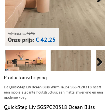
Next
Next
Adviesprijs:
46,95
Onze prijs:
€ 42,25
Next
Next
Productomschrijving
De
QuickStep Liv Ocean Bliss Warm Taupe SGSPC20318
heeft
een mooie elegante houtstructuur, een matte afwerking en een
moderne voeg.
QuickStep Liv SGSPC20318 Ocean Bliss