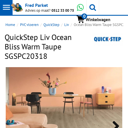
Toon
Whatsapp
Fred Parket
Zoeken
Advies op maat?
0512 33 00 75
0
hoofdmenu
Winkelwagen
Home
PVC vloeren
QuickStep
Liv
Ocean Bliss Warm Taupe SGSPC20
QuickStep Liv Ocean
Bliss Warm Taupe
SGSPC20318