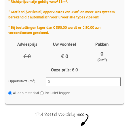
* Richtprijzen zijn geldig vanaf 35m².
* Gratis snijverlies bij oppervlaktes van 35m² en meer. Ons systeem
berekend dit automatisch voor u voor alle types vloeren!
* Bij bestellingen lager dan € 350,00 wordt er € 50,00 aan
verzendkosten gerekend.
Adviesprijs
Uw voordeel
Pakken
0
€ 0
€ 0
(0 m²)
Onze prijs:
€ 0
Oppervlakte (m²)
Alleen materiaal
Inclusief leggen