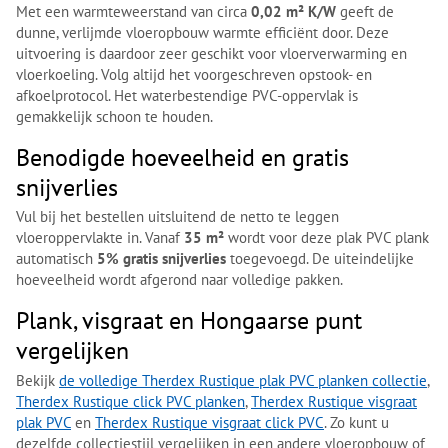
Met een warmteweerstand van circa
0,02 m² K/W
geeft de
dunne, verlijmde vloeropbouw warmte efficiënt door. Deze
uitvoering is daardoor zeer geschikt voor vloerverwarming en
vloerkoeling. Volg altijd het voorgeschreven opstook- en
afkoelprotocol. Het waterbestendige PVC-oppervlak is
gemakkelijk schoon te houden.
Benodigde hoeveelheid en gratis
snijverlies
Vul bij het bestellen uitsluitend de netto te leggen
vloeroppervlakte in. Vanaf
35 m²
wordt voor deze plak PVC plank
automatisch
5% gratis snijverlies
toegevoegd. De uiteindelijke
hoeveelheid wordt afgerond naar volledige pakken.
Plank, visgraat en Hongaarse punt
vergelijken
Bekijk
de volledige Therdex Rustique plak PVC planken collectie
,
Therdex Rustique click PVC planken
,
Therdex Rustique visgraat
plak PVC
en
Therdex Rustique visgraat click PVC
. Zo kunt u
dezelfde collectiestijl vergelijken in een andere vloeropbouw of