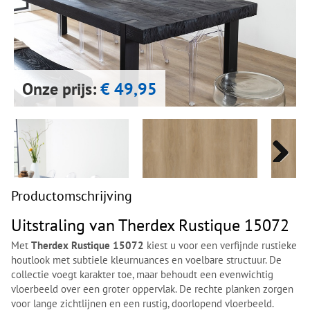
Next
Next
Onze prijs:
€ 49,95
Next
Next
Productomschrijving
Uitstraling van Therdex Rustique 15072
Met
Therdex Rustique 15072
kiest u voor een verfijnde rustieke
houtlook met subtiele kleurnuances en voelbare structuur. De
collectie voegt karakter toe, maar behoudt een evenwichtig
vloerbeeld over een groter oppervlak. De rechte planken zorgen
voor lange zichtlijnen en een rustig, doorlopend vloerbeeld.