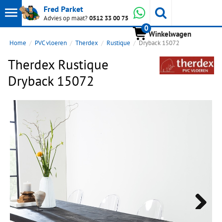
Toon
Whatsapp
Fred Parket
Zoeken
Advies op maat?
0512 33 00 75
0
hoofdmenu
Winkelwagen
Home
PVC vloeren
Therdex
Rustique
Dryback 15072
Therdex Rustique
Dryback 15072