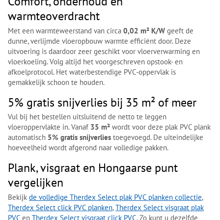
Comfort, onderhoud en
warmteoverdracht
Met een warmteweerstand van circa
0,02 m² K/W
geeft de
dunne, verlijmde vloeropbouw warmte efficiënt door. Deze
uitvoering is daardoor zeer geschikt voor vloerverwarming en
vloerkoeling. Volg altijd het voorgeschreven opstook- en
afkoelprotocol. Het waterbestendige PVC-oppervlak is
gemakkelijk schoon te houden.
5% gratis snijverlies bij 35 m² of meer
Vul bij het bestellen uitsluitend de netto te leggen
vloeroppervlakte in. Vanaf
35 m²
wordt voor deze plak PVC plank
automatisch
5% gratis snijverlies
toegevoegd. De uiteindelijke
hoeveelheid wordt afgerond naar volledige pakken.
Plank, visgraat en Hongaarse punt
vergelijken
Bekijk
de volledige Therdex Select plak PVC planken collectie
,
Therdex Select click PVC planken
,
Therdex Select visgraat plak
PVC
en
Therdex Select visgraat click PVC
. Zo kunt u dezelfde