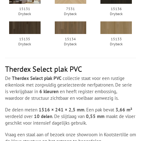
15131
7531
15136
Dryback
Dryback
Dryback
15135
15134
15133
Dryback
Dryback
Dryback
Therdex Select plak PVC
De
Therdex Select plak PVC
collectie staat voor een rustige
eikenlook met zorgvuldig geselecteerde nerfpatronen. De serie
is verkrijgbaar in
6 kleuren
en heeft register embossing,
waardoor de structuur zichtbaar en voelbaar aanwezig is.
De delen meten
1516 × 241 × 2,5 mm
. Een pak bevat
3,66 m²
verdeeld over
10 delen
. De slijtlaag van
0,55 mm
maakt de vloer
geschikt voor intensief dagelijks gebruik.
Vraag een staal aan of bezoek onze showroom in Kootstertille om