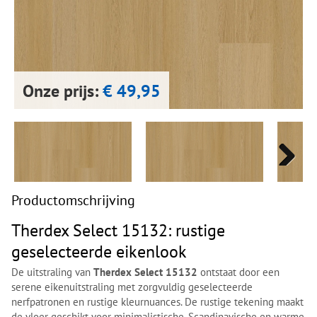
Next
Next
Onze prijs:
€ 49,95
Next
Next
Productomschrijving
Therdex Select 15132: rustige
geselecteerde eikenlook
De uitstraling van
Therdex Select 15132
ontstaat door een
serene eikenuitstraling met zorgvuldig geselecteerde
nerfpatronen en rustige kleurnuances. De rustige tekening maakt
de vloer geschikt voor minimalistische, Scandinavische en warme