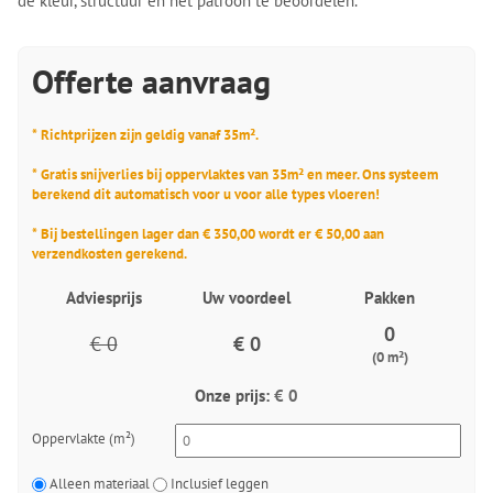
de kleur, structuur en het patroon te beoordelen.
Offerte aanvraag
* Richtprijzen zijn geldig vanaf 35m².
* Gratis snijverlies bij oppervlaktes van 35m² en meer. Ons systeem
berekend dit automatisch voor u voor alle types vloeren!
* Bij bestellingen lager dan € 350,00 wordt er € 50,00 aan
verzendkosten gerekend.
Adviesprijs
Uw voordeel
Pakken
0
€ 0
€ 0
(0 m²)
Onze prijs:
€ 0
Oppervlakte (m²)
Alleen materiaal
Inclusief leggen