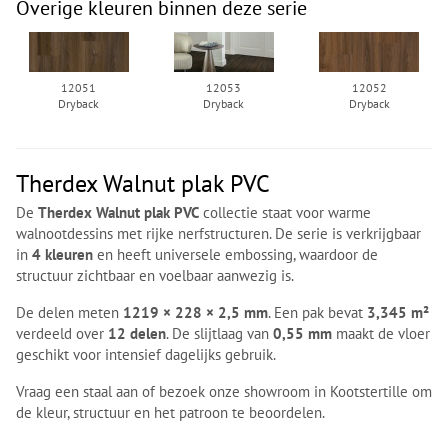
Overige kleuren binnen deze serie
12051
12053
12052
Dryback
Dryback
Dryback
Therdex Walnut plak PVC
De
Therdex Walnut plak PVC
collectie staat voor warme
walnootdessins met rijke nerfstructuren. De serie is verkrijgbaar
in
4 kleuren
en heeft universele embossing, waardoor de
structuur zichtbaar en voelbaar aanwezig is.
De delen meten
1219 × 228 × 2,5 mm
. Een pak bevat
3,345 m²
verdeeld over
12 delen
. De slijtlaag van
0,55 mm
maakt de vloer
geschikt voor intensief dagelijks gebruik.
Vraag een staal aan of bezoek onze showroom in Kootstertille om
de kleur, structuur en het patroon te beoordelen.