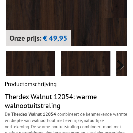
Next
Next
Onze prijs:
€ 49,95
Next
Next
Productomschrijving
Therdex Walnut 12054: warme
walnootuitstraling
De
Therdex Walnut 12054
combineert de kenmerkende warmte
en diepte van walnoothout met een rijke, natuurlijke
nerftekening. De warme houtuitstraling combineert mooi met
rustige natureltinten, donkere accenten en klassieke materialen.