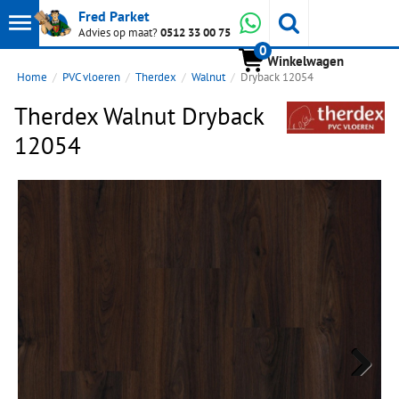
Toon
Whatsapp
Fred Parket
Zoeken
Advies op maat?
0512 33 00 75
0
hoofdmenu
Winkelwagen
Home
PVC vloeren
Therdex
Walnut
Dryback 12054
Therdex Walnut Dryback
12054