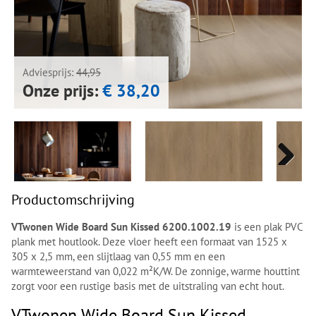
Next
Next
Adviesprijs:
44,95
Onze prijs:
€ 38,20
Next
Next
Productomschrijving
VTwonen Wide Board Sun Kissed 6200.1002.19
is een plak PVC
plank met houtlook. Deze vloer heeft een formaat van 1525 x
305 x 2,5 mm, een slijtlaag van 0,55 mm en een
warmteweerstand van 0,022 m²K/W. De zonnige, warme houttint
zorgt voor een rustige basis met de uitstraling van echt hout.
VTwonen Wide Board Sun Kissed