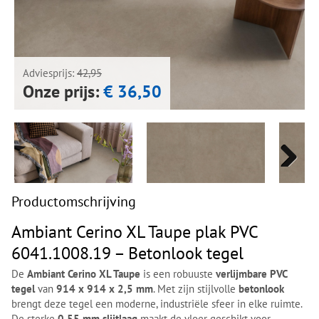
Next
Next
Adviesprijs:
42,95
Onze prijs:
€ 36,50
Next
Next
Productomschrijving
Ambiant Cerino XL Taupe plak PVC
6041.1008.19 – Betonlook tegel
De
Ambiant Cerino XL Taupe
is een robuuste
verlijmbare PVC
tegel
van
914 x 914 x 2,5 mm
. Met zijn stijlvolle
betonlook
brengt deze tegel een moderne, industriële sfeer in elke ruimte.
De sterke
0,55 mm slijtlaag
maakt de vloer geschikt voor