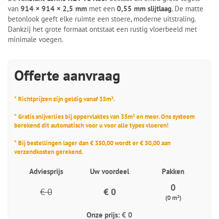
van
914 × 914 × 2,5 mm
met een
0,55 mm slijtlaag
. De matte
betonlook geeft elke ruimte een stoere, moderne uitstraling.
Dankzij het grote formaat ontstaat een rustig vloerbeeld met
minimale voegen.
Offerte aanvraag
* Richtprijzen zijn geldig vanaf 35m².
* Gratis snijverlies bij oppervlaktes van 35m² en meer. Ons systeem
berekend dit automatisch voor u voor alle types vloeren!
* Bij bestellingen lager dan € 350,00 wordt er € 50,00 aan
verzendkosten gerekend.
Adviesprijs
Uw voordeel
Pakken
0
€ 0
€ 0
(0 m²)
Onze prijs:
€ 0