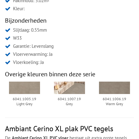
Pakinhoud: 5.02m
2
Kleur:
Bijzonderheden
Slijtlaag: 0.55mm
W33
Garantie: Levenslang
Vloerverwarming: Ja
Vloerkoeling: Ja
Overige kleuren binnen deze serie
6041.1005.19
6041.1007.19
6041.1006.19
Light Grey
Grey
Warm Grey
Ambiant Cerino XL plak PVC tegels
De
Ambiant Cerino XL PVC vloer
bestaat uit extra grote tegels