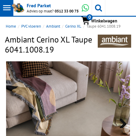
Toon
Whatsapp
Fred Parket
Zoeken
Advies op maat?
0512 33 00 75
0
hoofdmenu
Winkelwagen
Home
PVC vloeren
Ambiant
Cerino XL
Taupe 6041.1008.19
Ambiant Cerino XL Taupe
6041.1008.19