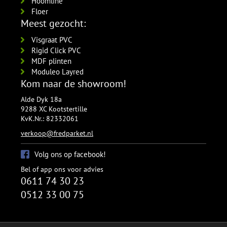
Hoomline
Floer
Meest gezocht:
Visgraat PVC
Rigid Click PVC
MDF plinten
Moduleo Layred
Kom naar de showroom!
Alde Dyk 18a
9288 XC Kootstertille
KvK.Nr.: 82332061
verkoop@fredparket.nl
Volg ons op facebook!
Bel of app ons voor advies
0611 74 30 23
0512 33 00 75