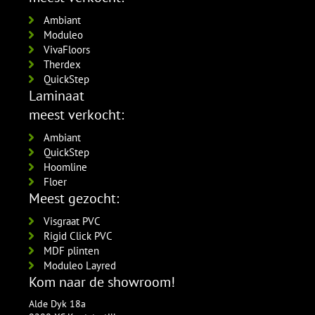
Amsterdam 120x12mm
per lengte: 2.4 mm, € 16,95 p/st
RAL9016 gelakt
Ambiant
5554.1211.19
Moduleo
per lengte: 2.4 mm, € 21,95 p/st
VivaFloors
Therdex
QuickStep
Laminaat
meest verkocht:
Ambiant
QuickStep
Hoomline
Floer
Meest gezocht:
Visgraat PVC
Rigid Click PVC
MDF plinten
Moduleo Layred
Kom naar de showroom!
Alde Dyk 18a