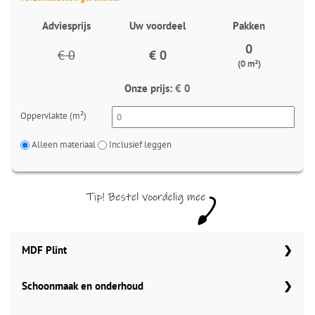
Adviesprijs
Uw voordeel
Pakken
0
€ 0
€ 0
(0 m²)
Onze prijs:
€ 0
Oppervlakte (m²)
Alleen materiaal
Inclusief leggen
MDF Plint
Schoonmaak en onderhoud
70x12 mm
Meter
Aantal
Aantal
Co Pro Schoonmaak PVC Reiniger