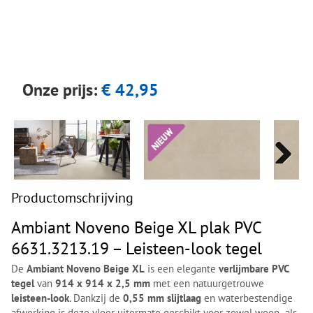
Next
Next
Onze prijs:
€ 42,95
Next
Next
Productomschrijving
Ambiant Noveno Beige XL plak PVC
6631.3213.19 – Leisteen-look tegel
De
Ambiant Noveno Beige XL
is een elegante
verlijmbare PVC
tegel
van
914 x 914 x 2,5 mm
met een natuurgetrouwe
leisteen-look
. Dankzij de
0,55 mm slijtlaag
en waterbestendige
afwerking is deze vloer uitermate geschikt voor zowel woon- als