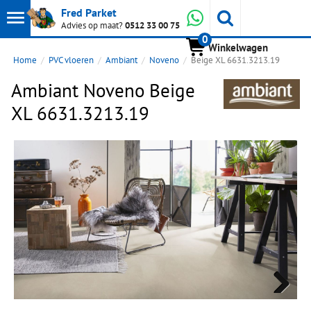
Toon
Whatsapp
Fred Parket
Zoeken
Advies op maat?
0512 33 00 75
0
hoofdmenu
Winkelwagen
Home
PVC vloeren
Ambiant
Noveno
Beige XL 6631.3213.19
Ambiant Noveno Beige
XL 6631.3213.19