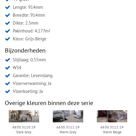
Lengte: 914mm
Breedte: 914mm
Dikte: 2.5mm
Pakinhoud: 4.177m
2
Kleur:
Grijs-Beige
Bijzonderheden
Slijtlaag: 0.55mm
W34
Garantie: Levenslang
Vloerverwarming: Ja
Vloerkoeling: Ja
Overige kleuren binnen deze serie
6630.3110.19
6630.3111.19
6630.3112.19
Dark Grey
Warm Grey
Warm Beige