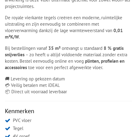
projectruimtes.
De royale vierkante tegels creëren een moderne, ruimtelijke
uitstraling en zijn eenvoudig te combineren met
vloerverwarming dankzij de lage warmteweerstand van
0,01
m²K/W
.
Bij bestellingen vanaf
35 m²
ontvangt u standaard
8 % gratis
snijverlies
– zo heeft u altijd voldoende materiaal zonder extra
kosten. Bestel eenvoudig online en voeg
plinten, profielen en
accessoires
toe voor een perfect afgewerkte vloer.
🚚 Levering op gekozen datum
💳 Veilig betalen met iDEAL
📦 Direct uit voorraad leverbaar
Kenmerken
PVC vloer
Tegel
4V groef