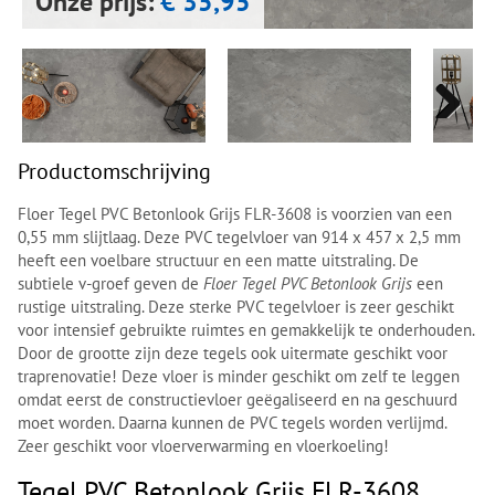
Onze prijs:
€ 35,95
Next
Next
Productomschrijving
Floer Tegel PVC Betonlook Grijs FLR-3608 is voorzien van een
0,55 mm slijtlaag. Deze PVC tegelvloer van 914 x 457 x 2,5 mm
heeft een voelbare structuur en een matte uitstraling. De
subtiele v-groef geven de
Floer Tegel PVC Betonlook Grijs
een
rustige uitstraling. Deze sterke PVC tegelvloer is zeer geschikt
voor intensief gebruikte ruimtes en gemakkelijk te onderhouden.
Door de grootte zijn deze tegels ook uitermate geschikt voor
traprenovatie! Deze vloer is minder geschikt om zelf te leggen
omdat eerst de constructievloer geëgaliseerd en na geschuurd
moet worden. Daarna kunnen de PVC tegels worden verlijmd.
Zeer geschikt voor vloerverwarming en vloerkoeling!
Tegel PVC Betonlook Grijs FLR-3608