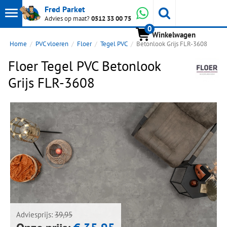
Toon
Whatsapp
Fred Parket
Zoeken
Advies op maat?
0512 33 00 75
0
hoofdmenu
Winkelwagen
Home
PVC vloeren
Floer
Tegel PVC
Betonlook Grijs FLR-3608
Floer Tegel PVC Betonlook
Grijs FLR-3608
Next
Next
Adviesprijs:
39,95