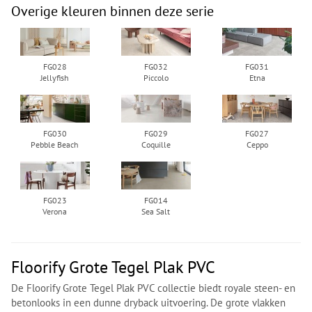
Overige kleuren binnen deze serie
FG028
FG032
FG031
Jellyfish
Piccolo
Etna
FG030
FG029
FG027
Pebble Beach
Coquille
Ceppo
FG023
FG014
Verona
Sea Salt
Floorify Grote Tegel Plak PVC
De Floorify Grote Tegel Plak PVC collectie biedt royale steen- en
betonlooks in een dunne dryback uitvoering. De grote vlakken