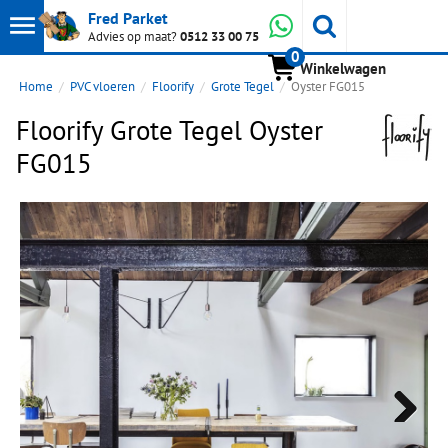
Toon
Whatsapp
Fred Parket
Zoeken
Advies op maat?
0512 33 00 75
0
hoofdmenu
Winkelwagen
Home
PVC vloeren
Floorify
Grote Tegel
Oyster FG015
Floorify Grote Tegel Oyster
FG015