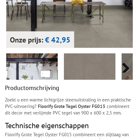
Next
Next
Onze prijs:
€ 42,95
Next
Next
Productomschrijving
Zoekt u een warme lichtgrijze steenuitstraling in een praktische
PVC-uitvoering?
Floorify Grote Tegel Oyster FG015
combineert
dit decor met verlijmde PVC tegel van 900 x 600 x 2,5 mm.
Technische eigenschappen
Floorify Grote Tegel Oyster FG015 combineert een slijtlaag van