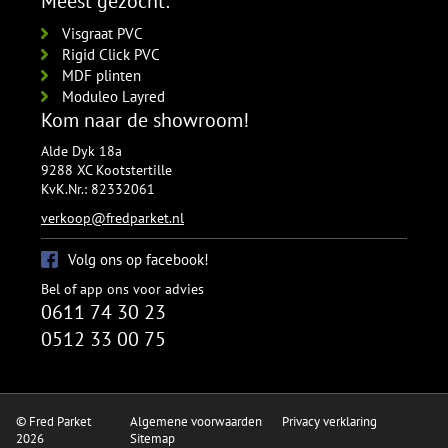
Meest gezocht:
Visgraat PVC
Rigid Click PVC
MDF plinten
Moduleo Layred
Kom naar de showroom!
Alde Dyk 18a
9288 XC Kootstertille
KvK.Nr.: 82332061
verkoop@fredparket.nl
Volg ons op facebook!
Bel of app ons voor advies
0611 74 30 23
0512 33 00 75
© Fred Parket
Algemene voorwaarden
Privacy verklaring
2026
Sitemap