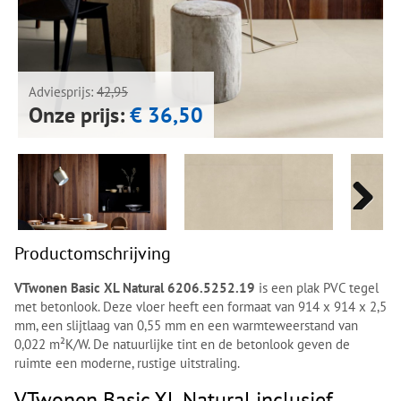
Next
Next
Adviesprijs:
42,95
Onze prijs:
€ 36,50
Next
Next
Productomschrijving
VTwonen Basic XL Natural 6206.5252.19
is een plak PVC tegel
met betonlook. Deze vloer heeft een formaat van 914 x 914 x 2,5
mm, een slijtlaag van 0,55 mm en een warmteweerstand van
0,022 m²K/W. De natuurlijke tint en de betonlook geven de
ruimte een moderne, rustige uitstraling.
VTwonen Basic XL Natural inclusief