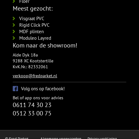
Floer
Meest gezocht:
Visgraat PVC
Rigid Click PVC
MDF plinten
Moduleo Layred
Kom naar de showroom!
Alde Dyk 18a
9288 XC Kootstertille
KvK.Nr.: 82332061
verkoop@fredparket.nl
Volg ons op facebook!
Bel of app ons voor advies
0611 74 30 23
0512 33 00 75
© Fred Parket
Algemene voorwaarden
Privacy verklaring