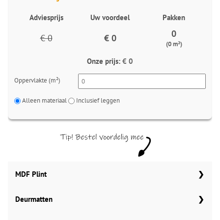
Adviesprijs
Uw voordeel
Pakken
0
€ 0
€ 0
(0 m²)
Onze prijs:
€ 0
Oppervlakte (m²)
Alleen materiaal
Inclusief leggen
MDF Plint
Deurmatten
70x12 mm
Meter
Aantal
Meter
Gelasta carbon 99