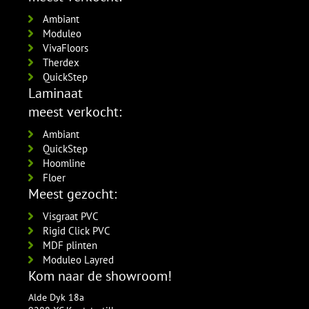
Amsterdam 120x12mm
per lengte: 2.4 mm, € 16,95 p/st
RAL9016 gelakt
Ambiant
5554.1211.19
Moduleo
per lengte: 2.4 mm, € 21,95 p/st
VivaFloors
Therdex
QuickStep
Laminaat
meest verkocht:
Ambiant
QuickStep
Hoomline
Floer
Meest gezocht:
Visgraat PVC
Rigid Click PVC
MDF plinten
Moduleo Layred
Kom naar de showroom!
Alde Dyk 18a