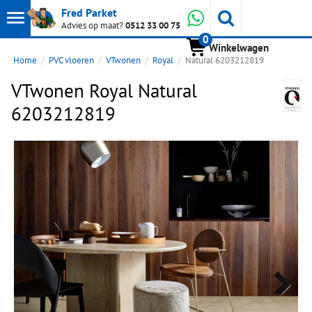
Toon
Whatsapp
Fred Parket
Zoeken
Advies op maat?
0512 33 00 75
0
hoofdmenu
Winkelwagen
Home
PVC vloeren
VTwonen
Royal
Natural 6203212819
VTwonen Royal Natural
6203212819