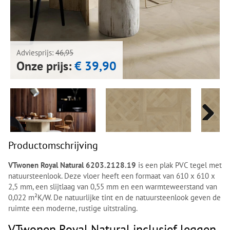
Next
Next
Adviesprijs:
46,95
Onze prijs:
€ 39,90
Next
Next
Productomschrijving
VTwonen Royal Natural 6203.2128.19
is een plak PVC tegel met
natuursteenlook. Deze vloer heeft een formaat van 610 x 610 x
2,5 mm, een slijtlaag van 0,55 mm en een warmteweerstand van
0,022 m²K/W. De natuurlijke tint en de natuursteenlook geven de
ruimte een moderne, rustige uitstraling.
VTwonen Royal Natural inclusief leggen