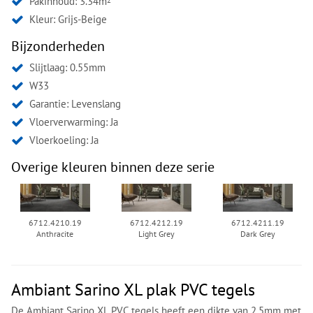
Pakinhoud: 3.34m
2
Kleur:
Grijs-Beige
Bijzonderheden
Slijtlaag: 0.55mm
W33
Garantie: Levenslang
Vloerverwarming: Ja
Vloerkoeling: Ja
Overige kleuren binnen deze serie
6712.4210.19
6712.4212.19
6712.4211.19
Anthracite
Light Grey
Dark Grey
Ambiant Sarino XL plak PVC tegels
De Ambiant Sarino XL PVC tegels heeft een dikte van 2.5mm met