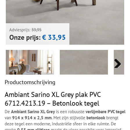
Next
Next
Adviesprijs:
39,95
Onze prijs:
€ 33,95
Next
Next
Productomschrijving
Ambiant Sarino XL Grey plak PVC
6712.4213.19 – Betonlook tegel
De
Ambiant Sarino XL Grey
is een robuuste
verlijmbare PVC tegel
van
914 x 914 x 2,5 mm
. Met zijn stijlvolle
betonlook
brengt
deze tegel een moderne, industriële sfeer in elke ruimte. De
sterke
0,55 mm slijtlaag
maakt de vloer geschikt voor intensief