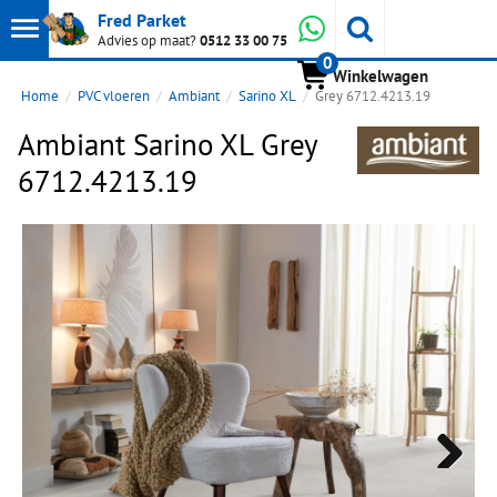
Toon
Whatsapp
Fred Parket
Zoeken
Advies op maat?
0512 33 00 75
0
hoofdmenu
Winkelwagen
Home
PVC vloeren
Ambiant
Sarino XL
Grey 6712.4213.19
Ambiant Sarino XL Grey
6712.4213.19