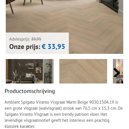
Next
Next
Adviesprijs:
39,95
Onze prijs:
€ 33,95
Next
Next
Productomschrijving
Ambiant Spigato Viranto Visgraat Warm Beige 9030.1504.19 is
een grote visgraat (walvisgraat) strook van 76,5 cm x 15,3 cm. De
Spigato Viranto Visgraat is een trendy patroon vloer. Het
levendige visgraatmotief geeft het interieur een prachtig
klassiek karakter.