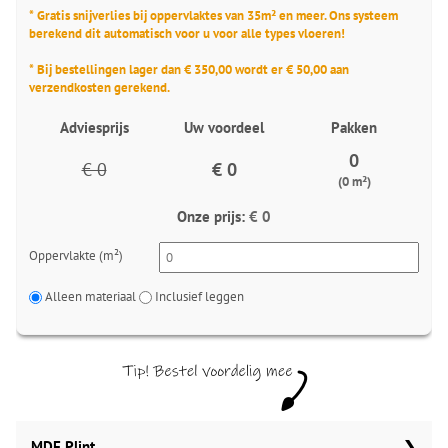
* Gratis snijverlies bij oppervlaktes van 35m² en meer. Ons systeem
berekend dit automatisch voor u voor alle types vloeren!
* Bij bestellingen lager dan € 350,00 wordt er € 50,00 aan
verzendkosten gerekend.
Adviesprijs
Uw voordeel
Pakken
0
€ 0
€ 0
(0 m²)
Onze prijs:
€ 0
Oppervlakte (m²)
Alleen materiaal
Inclusief leggen
MDF Plint