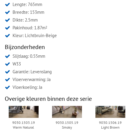
Lengte: 765mm
Breedte: 153mm
Dikte: 2.5mm
Pakinhoud: 1.87m
2
Kleur:
Lichtbruin-Beige
Bijzonderheden
Slijtlaag: 0.55mm
W33
Garantie: Levenslang
Vloerverwarming: Ja
Vloerkoeling: Ja
Overige kleuren binnen deze serie
9030.1503.19
9030.1505.19
9030.1506.19
Warm Natural
Smoky
Light Brown