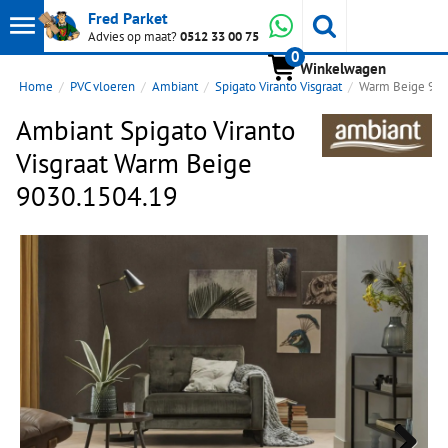
Toon
Whatsapp
Fred Parket
Zoeken
Advies op maat?
0512 33 00 75
0
hoofdmenu
Winkelwagen
Home
PVC vloeren
Ambiant
Spigato Viranto Visgraat
Warm Beige 903
Ambiant Spigato Viranto
Visgraat Warm Beige
9030.1504.19