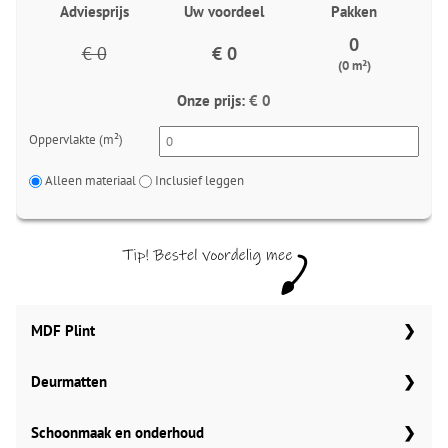
Adviesprijs
Uw voordeel
Pakken
0
€ 0
€ 0
(0 m²)
Onze prijs:
€ 0
Oppervlakte (m²)
Alleen materiaal
Inclusief leggen
MDF Plint
Deurmatten
70x12 mm
Meter
Aantal
Meter
Gelasta carbon 99
Schoonmaak en onderhoud
90x12 mm
MDF plinten 70x12 mm