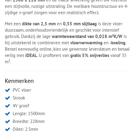
een stijlvolle, rustige uitstraling. De voelbare houtstructuur en 4-
zijdige v-groef zorgen voor een realistisch effect.
Met een
dikte van 2,5 mm
en
0,55 mm slijtlaag
is deze vloer
duurzaam, onderhoudsvriendelijk en geschikt voor intensief
gebruik. Dankzij de lage
warmteweerstand van 0,028 m²K/W
is
hij uitstekend te combineren met
vloerverwarming
en
-koeling
.
Bestel eenvoudig online, kies uw gewenste leverdatum en betaal
veilig met
iDEAL
. U profiteert van
gratis 5% snijverlies
vanaf 35
m².
Kenmerken
PVC vloer
Strook
4V groef
Lengte: 1500mm
Breedte: 228mm
Dikte: 2.5mm