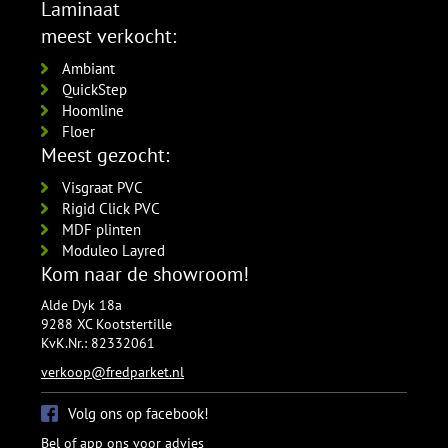
RAL9016 gelakt
Laminaat
5554.1211.19
meest verkocht:
per lengte: 2.4 mm, € 21,95 p/st
Ambiant
QuickStep
Hoomline
Floer
Meest gezocht:
Visgraat PVC
Rigid Click PVC
MDF plinten
Moduleo Layred
Kom naar de showroom!
Alde Dyk 18a
9288 XC Kootstertille
KvK.Nr.: 82332061
verkoop@fredparket.nl
Volg ons op facebook!
Bel of app ons voor advies