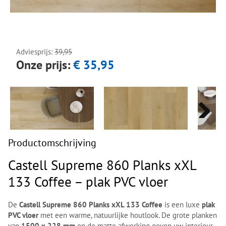
Next
Next
Adviesprijs:
39,95
Onze prijs:
€ 35,95
Next
Next
Productomschrijving
Castell Supreme 860 Planks xXL
133 Coffee – plak PVC vloer
De
Castell Supreme 860 Planks xXL 133 Coffee
is een luxe
plak
PVC vloer
met een warme, natuurlijke houtlook. De grote planken
van
1500 x 228 mm
en de matte afwerking geven uw interieur