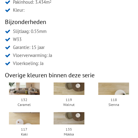
Pakinhoud: 3.434m
2
Kleur:
Bijzonderheden
Slijtlaag: 0.55mm
W33
Garantie: 15 jaar
Vloerverwarming: Ja
Vloerkoeling: Ja
Overige kleuren binnen deze serie
132
119
118
Caramel
Walnut
Sienna
117
135
Kaki
Mokka