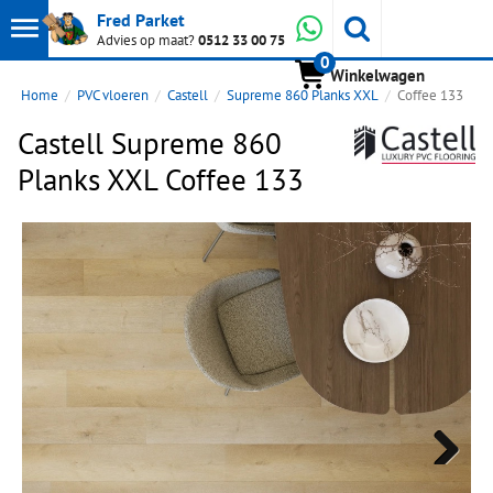
Toon
Whatsapp
Fred Parket
Zoeken
Advies op maat?
0512 33 00 75
0
hoofdmenu
Winkelwagen
Home
PVC vloeren
Castell
Supreme 860 Planks XXL
Coffee 133
Castell Supreme 860
Planks XXL Coffee 133