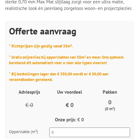
sterke 0,70 mm Max Mat slijtlaag zorgt voor een ultra matte,
realistische look én jarenlang zorgeloos woon- en projectplezier.
Offerte aanvraag
* Richtprijzen zijn geldig vanaf 35m².
* Gratis snijverlies bij oppervlaktes van 35m² en meer. Ons systeem
berekend dit automatisch voor u voor alle types vloeren!
* Bij bestellingen lager dan € 350,00 wordt er € 50,00 aan
verzendkosten gerekend.
Adviesprijs
Uw voordeel
Pakken
0
€ 0
€ 0
(0 m²)
Onze prijs:
€ 0
Oppervlakte (m²)