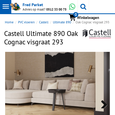
Toon
Whatsapp
Fred Parket
Zoeken
Advies op maat?
0512 33 00 75
0
hoofdmenu
Winkelwagen
Home
PVC vloeren
Castell
Ultimate 890
Oak Cognac visgraat 293
Castell Ultimate 890 Oak
Cognac visgraat 293