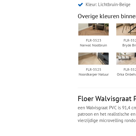
Kleur:
Lichtbruin-Beige
Overige kleuren binne
FLR-3523
FLR-35
Narwal Nootbruin
Bryde Br
FLR-3525
FLR-35
Noordkarper Natuur
Orka Onbeh
Floer Walvisgraat 
een Walvisgraat PVC is 91,4 c
patroon en het realistische e
vierzijdige microvelling rond