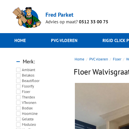
Fred Parket
Advies op maat?
0512 33 00 75
HOME
PVC-VLOEREN
RIGID CLICK 
Home
PVC vloeren
Floer
W
Merk
Floer Walvisgra
Ambiant
Belakos
Beautifloor
Floorify
Floer
Therdex
VTwonen
Bodiax
Hoomline
Gelasta
Moduleo