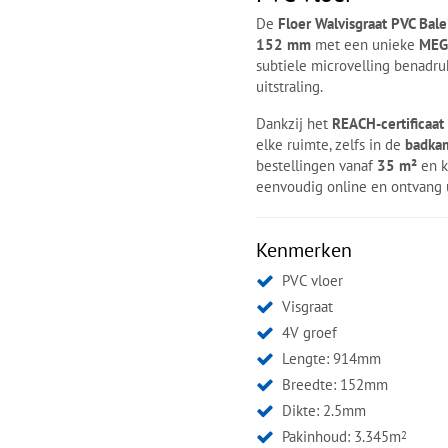
De
Floer Walvisgraat PVC Bal
152 mm
met een unieke
MEG
subtiele microvelling benadru
uitstraling.
Dankzij het
REACH-certificaat
elke ruimte, zelfs in de
badka
bestellingen vanaf
35 m²
en k
eenvoudig online en ontvang 
Kenmerken
PVC vloer
Visgraat
4V groef
Lengte: 914mm
Breedte: 152mm
Dikte: 2.5mm
Pakinhoud: 3.345m
2