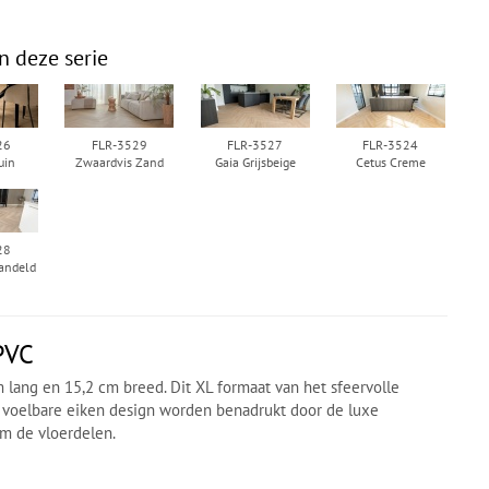
n deze serie
26
FLR-3529
FLR-3527
FLR-3524
uin
Zwaardvis Zand
Gaia Grijsbeige
Cetus Creme
28
andeld
PVC
m lang en 15,2 cm breed. Dit XL formaat van het sfeervolle
n voelbare eiken design worden benadrukt door de luxe
om de vloerdelen.