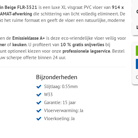
ein Beige FLR-3521
is een luxe XL visgraat PVC vloer van
914 x
AMAT-afwerking
die schittering van licht volledig elimineert. De
kt het ruime formaat en geeft de vloer een natuurlijke, moderne
en de
Emissieklasse A+
is deze eco-vriendelijke vloer veilig voor
mer
of
keuken
. U profiteert van
10 % gratis snijverlies
bij
unt optioneel kiezen voor onze
professionele legservice
. Bestel
uw scherpe offerte binnen 24 uur.
Bijzonderheden
Slijtlaag: 0.55mm
W33
Garantie: 15 jaar
Vloerverwarming: Ja
Vloerkoeling: Ja