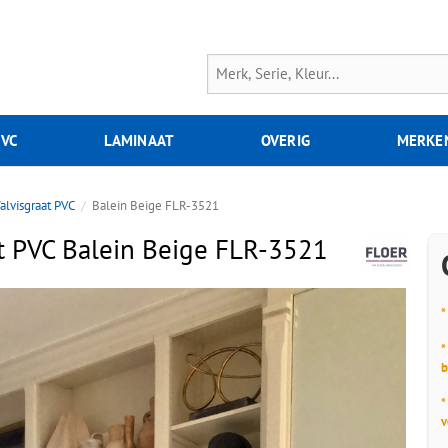
PVC
LAMINAAT
OVERIG
MERKE
alvisgraat PVC
Balein Beige FLR-3521
at PVC Balein Beige FLR-3521
*
*
b
*
v