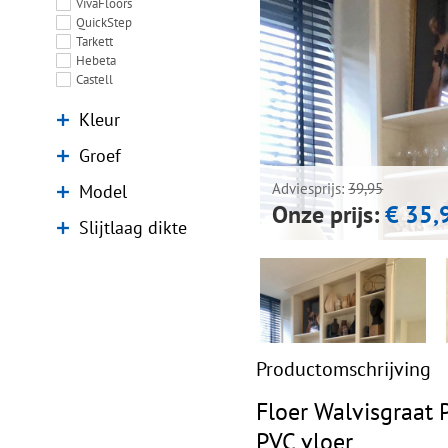
VivaFloors
QuickStep
Tarkett
Hebeta
Castell
Kleur
Groef
Model
Adviesprijs:
39,95
Onze prijs:
€ 35,
Slijtlaag dikte
Productomschrijving
Floer Walvisgraat 
PVC vloer