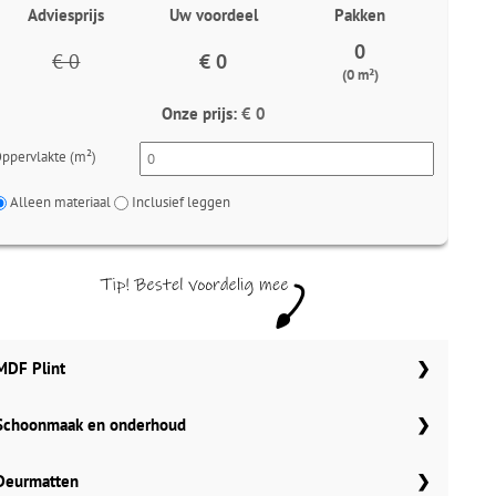
Adviesprijs
Uw voordeel
Pakken
0
€ 0
€ 0
(0 m²)
Onze prijs:
€ 0
ppervlakte (m²)
Alleen materiaal
Inclusief leggen
MDF Plint
Schoonmaak en onderhoud
70x12 mm
Meter
Aantal
Aantal
Co Pro Schoonmaak PVC Reiniger
Deurmatten
90x12 mm
MDF plinten 70x12 mm
4862