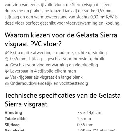
voorzien van een stijlvolle vloer: de Sierra visgraat is een
duurzame en praktische keuze. Dankzij de sterke 0,55 mm
slijtlaag en een warmteweerstand van slechts 0,03 m² K/W is
deze vloer perfect geschikt voor vloerverwarming en -koeling.
Waarom kiezen voor de Gelasta Sierra
visgraat PVC vloer?
🌿 Extra matte afwerking – moderne, zachte uitstraling
💪 0,55 mm slijtlaag – geschikt voor intensief gebruik
🔥 Geschikt voor vloerverwarming en vloerkoeling
🧩 Leverbaar in 4 stijlvolle eikentinten
🧱 Verkrijgbaar als visgraat én lange plank
🧽 Onderhoudsvriendelijk en vochtbestendig
Technische specificaties van de Gelasta
Sierra visgraat
Afmeting
73 × 14,6 cm
Totale dikte
2,5 mm
Slijtlaag
0,55 mm
Pakinhoud
4,05 m² (38 planken)