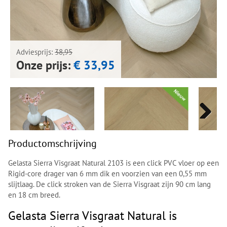
Next
Next
Adviesprijs:
38,95
Onze prijs:
€ 33,95
Next
Next
Productomschrijving
Gelasta Sierra Visgraat Natural 2103 is een click PVC vloer op een
Rigid-core drager van 6 mm dik en voorzien van een 0,55 mm
slijtlaag. De click stroken van de Sierra Visgraat zijn 90 cm lang
en 18 cm breed.
Gelasta Sierra Visgraat Natural is