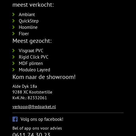
5554.1211.19
meest verkocht:
per lengte: 2.4 mm, € 21,95 p/st
Ambiant
QuickStep
Hoomline
Floer
Meest gezocht:
Visgraat PVC
Rigid Click PVC
MDF plinten
Moduleo Layred
Kom naar de showroom!
Alde Dyk 18a
9288 XC Kootstertille
KvK.Nr.: 82332061
verkoop@fredparket.nl
Volg ons op facebook!
Bel of app ons voor advies
0611 74 30 23