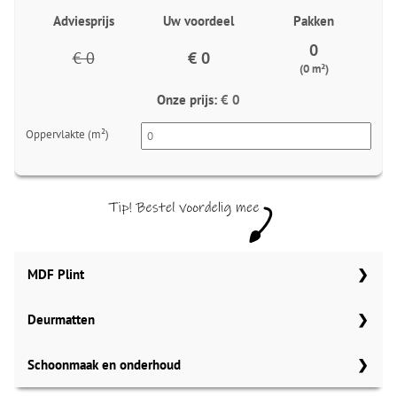
Adviesprijs
Uw voordeel
Pakken
0
€ 0
€ 0
(0 m²)
Onze prijs:
€ 0
Oppervlakte (m²)
MDF Plint
Deurmatten
70x12 mm
Meter
Aantal
Meter
Gelasta carbon 99
Schoonmaak en onderhoud
90x12 mm
MDF plinten 70x12 mm
Amsterdam 70x12mm
Meter
Meter
Aantal
Gelasta bruin 148
Aantal