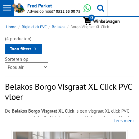
Toon
Whatsapp
Fred Parket
Zoeken
Advies op maat?
0512 33 00 75
0
hoofdmenu
Winkelwagen
Home
Rigid click PVC
Belakos
Borgo Visgraat XL Click
(4 producten)
Toon filters
Sorteren op
Belakos Borgo Visgraat XL Click PVC
vloer
De
Belakos Borgo Visgraat XL Click
is een visgraat XL click PVC
voor wie een stijlvolle Belakos vloer zoekt die snel en praktisch
Lees meer
te plaatsen is. De collectie heeft een warme eikenlook met
rustige kleurnuances en een sfeervolle, natuurlijke basis en
combineert dit met het comfort van waterbestendig,