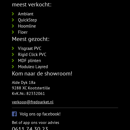
meest verkocht:
Ambiant
QuickStep
Hoomline
Floer
Meest gezocht:
Visgraat PVC
Rigid Click PVC
MDF plinten
Moduleo Layred
Kom naar de showroom!
Alde Dyk 18a
9288 XC Kootstertille
KvK.Nr.: 82332061
verkoop@fredparket.nl
Volg ons op facebook!
Bel of app ons voor advies
0611 74 30 23