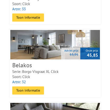
Soort: Click
Artnr: 33
Toon informatie
Advies prijs
Onze prijs
53,95
45,85
Belakos
Serie: Borgo Visgraat XL Click
Soort: Click
Artnr: 32
Toon informatie