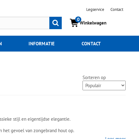
Legservice
Contact
0
Zoeken
Winkelwagen
N
INFORMATIE
CONTACT
Sorteren op
ieke stijl en eigentijdse elegantie.
pen het gevoel van zongebrand hout op.
Lees meer