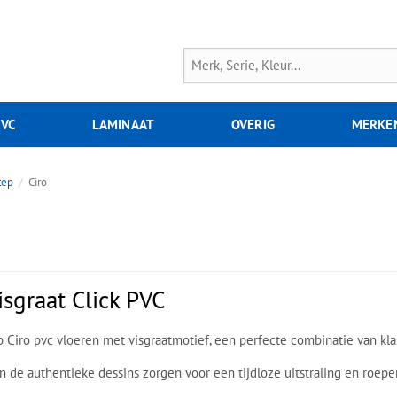
PVC
LAMINAAT
OVERIG
MERKE
tep
Ciro
isgraat Click PVC
Ciro pvc vloeren met visgraatmotief, een perfecte combinatie van klass
en de authentieke dessins zorgen voor een tijdloze uitstraling en roe