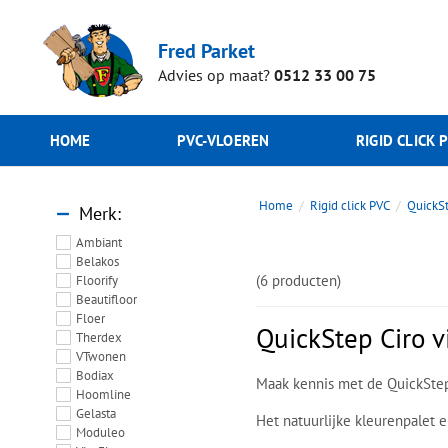
Fred Parket
Advies op maat?
0512 33 00 75
HOME
PVC-VLOEREN
RIGID CLICK 
Home
Rigid click PVC
QuickS
Merk
Ambiant
Belakos
(6 producten)
Floorify
Beautifloor
Floer
QuickStep Ciro v
Therdex
VTwonen
Bodiax
Maak kennis met de QuickStep 
Hoomline
Gelasta
Het natuurlijke kleurenpalet 
Moduleo