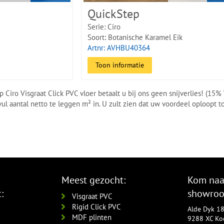
QuickStep
Serie: Ciro
Soort: Botanische Karamel Eik
Artnr: AVHBU40364
Toon informatie
 Ciro Visgraat Click PVC vloer betaalt u bij ons geen snijverlies! (15%
 vul aantal netto te leggen m² in. U zult zien dat uw voordeel oploopt 
Meest gezocht:
Kom naa
:
showro
Visgraat PVC
Rigid Click PVC
Alde Dyk 1
MDF plinten
9288 XC Koo