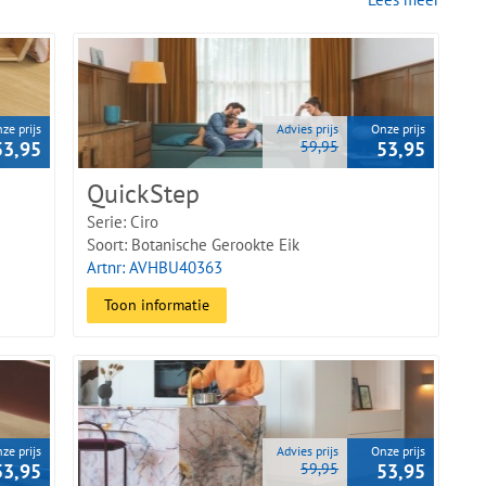
ze prijs
Advies prijs
Onze prijs
53,95
59,95
53,95
QuickStep
isgraat Click per email toe sturen.
Serie: Ciro
Soort: Botanische Gerookte Eik
Artnr: AVHBU40363
oor op een houten vloer. De panelen hebben een afmeting van
Toon informatie
ze prijs
Advies prijs
Onze prijs
53,95
59,95
53,95