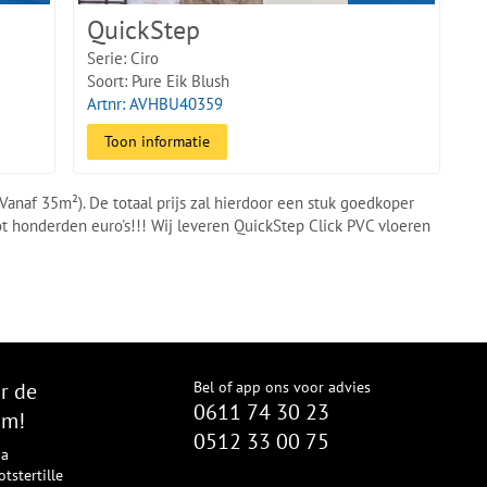
QuickStep
Serie: Ciro
Soort: Pure Eik Blush
Artnr: AVHBU40359
Toon informatie
 Vanaf 35m²). De totaal prijs zal hierdoor een stuk goedkoper
tot honderden euro's!!! Wij leveren QuickStep Click PVC vloeren
r de
Bel of app ons voor advies
0611 74 30 23
om!
0512 33 00 75
8a
tstertille