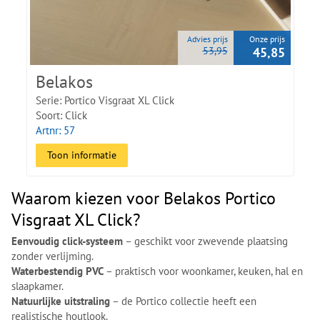
Advies prijs
Onze prijs
53,95
45,85
Belakos
Serie: Portico Visgraat XL Click
Soort: Click
Artnr: 57
Toon informatie
Waarom kiezen voor Belakos Portico
Visgraat XL Click?
Eenvoudig click-systeem
– geschikt voor zwevende plaatsing
zonder verlijming.
Waterbestendig PVC
– praktisch voor woonkamer, keuken, hal en
slaapkamer.
Natuurlijke uitstraling
– de Portico collectie heeft een
realistische houtlook.