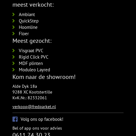
meest verkocht:
Ambiant
QuickStep
Hoomline
Floer
Meest gezocht:
Visgraat PVC
Rigid Click PVC
MDF plinten
Moduleo Layred
Kom naar de showroom!
Alde Dyk 18a
9288 XC Kootstertille
KvK.Nr.: 82332061
verkoop@fredparket.nl
Volg ons op facebook!
Bel of app ons voor advies
0611 74 30 23