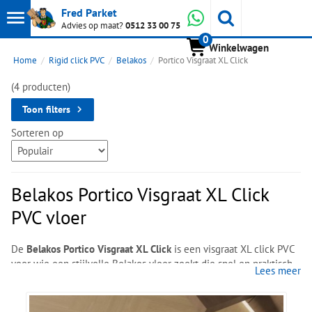
Toon
Whatsapp
Fred Parket
Zoeken
Advies op maat?
0512 33 00 75
0
hoofdmenu
Winkelwagen
Home
Rigid click PVC
Belakos
Portico Visgraat XL Click
(4 producten)
Toon filters
Sorteren op
Belakos Portico Visgraat XL Click
PVC vloer
De
Belakos Portico Visgraat XL Click
is een visgraat XL click PVC
voor wie een stijlvolle Belakos vloer zoekt die snel en praktisch
Lees meer
te plaatsen is. De collectie heeft een toegankelijke houtlook met
zachte kleurtinten en een rustige planktekening en combineert
dit met het comfort van waterbestendig, onderhoudsvriendelijk