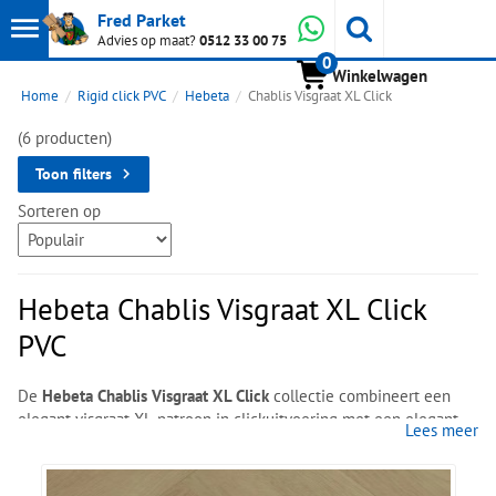
Toon
Whatsapp
Fred Parket
Zoeken
Advies op maat?
0512 33 00 75
0
hoofdmenu
Winkelwagen
Home
Rigid click PVC
Hebeta
Chablis Visgraat XL Click
(6 producten)
Toon filters
Sorteren op
Hebeta Chablis Visgraat XL Click
PVC
De
Hebeta Chablis Visgraat XL Click
collectie combineert een
elegant visgraat XL-patroon in clickuitvoering met een elegant
Lees meer
click-visgraatbeeld met royale verhoudingen. Een natuurlijke
houtstructuur ondersteunt de natuurlijke uitstraling.