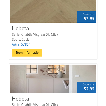
De vloer wordt zwevend gelegd met een klikverbinding.
Controleer vóór het leggen of de basisvloer droog, stabiel en
voldoende vlak is en volg de technische legvoorschriften.
Onze prijs
Raadpleeg per kleur de productpagina voor de exacte
52,95
afmetingen, slijtlaag en pakinhoud.
Hebeta
Serie: Chablis Visgraat XL Click
Soort: Click
Artnr: 57854
Toon informatie
Onze prijs
52,95
Hebeta
Serie: Chablis Visgraat XL Click