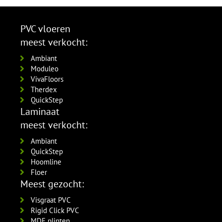
PVC vloeren
meest verkocht:
Ambiant
Moduleo
VivaFloors
Therdex
QuickStep
Laminaat
meest verkocht:
Ambiant
QuickStep
Hoomline
Floer
Meest gezocht:
Visgraat PVC
Rigid Click PVC
MDF plinten