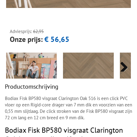
Next
Next
Adviesprijs:
62,95
Onze prijs:
€ 56,65
Next
Next
Productomschrijving
Bodiax Fisk BP580 visgraat Clarington Oak 516 is een click PVC
vloer op een Rigid-core drager van 7 mm dik en voorzien van een
0,55 mm slijtlaag. De click stroken van de Fisk BP580 visgraat zijn
72 cm lang en 12 cm breed en 9 mm dik.
Bodiax Fisk BP580 visgraat Clarington