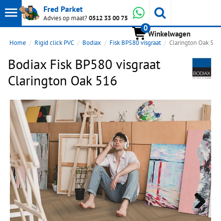
Toon
Whatsapp
Fred Parket
Zoeken
Advies op maat?
0512 33 00 75
0
hoofdmenu
Winkelwagen
Home
Rigid click PVC
Bodiax
Fisk BP580 visgraat
Clarington Oak 516
Bodiax Fisk BP580 visgraat
Clarington Oak 516