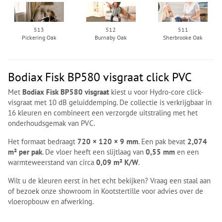
513
512
511
Pickering Oak
Burnaby Oak
Sherbrooke Oak
Bodiax Fisk BP580 visgraat click PVC
Met
Bodiax Fisk BP580 visgraat
kiest u voor Hydro-core click-
visgraat met 10 dB geluiddemping. De collectie is verkrijgbaar in
16 kleuren en combineert een verzorgde uitstraling met het
onderhoudsgemak van PVC.
Het formaat bedraagt
720 × 120 × 9 mm
. Een pak bevat
2,074
m² per pak
. De vloer heeft een slijtlaag van
0,55 mm
en een
warmteweerstand van circa
0,09 m² K/W
.
Wilt u de kleuren eerst in het echt bekijken? Vraag een staal aan
of bezoek onze showroom in Kootstertille voor advies over de
vloeropbouw en afwerking.