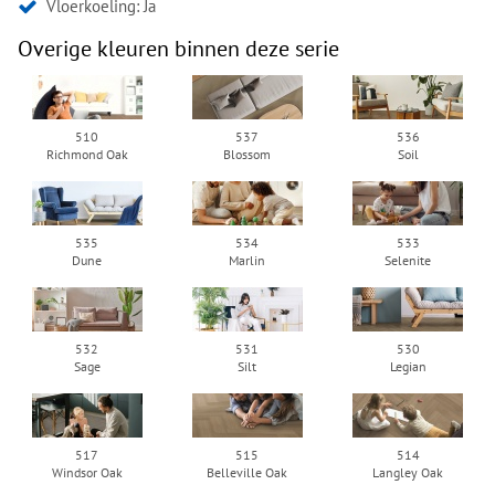
Vloerkoeling: Ja
Overige kleuren binnen deze serie
510
537
536
Richmond Oak
Blossom
Soil
535
534
533
Dune
Marlin
Selenite
532
531
530
Sage
Silt
Legian
517
515
514
Windsor Oak
Belleville Oak
Langley Oak