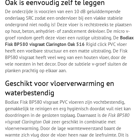
Oak is eenvoudig zelf te leggen
De onderzijde is voorzien van een 10 dB geluiddempende
onderlaag SRC zodat een ondervloer bij een vlakke stabiele
ondergrond niet nodig is! Deze vloer is rechtstreeks te plaatsen
op hout, beton, anhydriet- of zandcement dekvloer. De micro v-
groef rondom geeft deze vloer een rustige uitstraling. De
Bodiax
Fisk BP580 visgraat Clarington Oak 516
Rigid click PVC vloer
heeft een voelbare structuur en een matte uitstraling. De Fisk
BP580 visgraat heeft veel weg van een houten vloer, door de
vele noesten in het decor. Door de subtiele v-groef sluiten de
planken prachtig op elkaar aan.
Geschikt voor vloerverwarming en
waterbestendig
Bodiax Fisk BP580 visgraat PVC vloeren zijn vochtbestendig,
gemakkelijk te reinigen en erg hygiënisch doordat vuil niet kan
doordringen in de gesloten toplaag. Daarnaast is de
Fisk BP580
visgraat Clarington Oak
zeer geschikt in combinatie met
vloerverwarming. Door de lage warmteweerstand baant de
warmte zich vlug door de vloer heen naar de leefruimte. Dit is