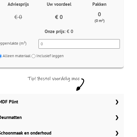
Adviesprijs
Uw voordeel
Pakken
0
€ 0
€ 0
(0 m²)
Onze prijs:
€ 0
ppervlakte (m²)
Alleen materiaal
Inclusief leggen
MDF Plint
Deurmatten
70x12 mm
Meter
Aantal
Meter
Gelasta carbon 99
Schoonmaak en onderhoud
90x12 mm
MDF plinten 70x12 mm