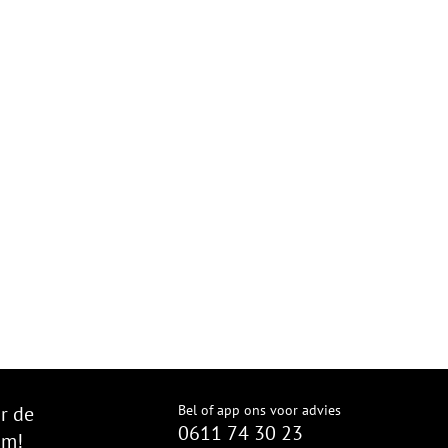
r de
Bel of app ons voor advies
0611 74 30 23
om!