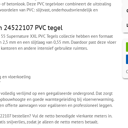
of betonlook. Deze PVC tegelvloer combineert de uitstraling
voordelen van PVC: slijtvast, onderhoudsvriendelijk en
wn 24522107 PVC tegel
on 55 Supernature XXL PVC Tegels collectie hebben een formaat
n 2,5 mm en een slijtlaag van 0,55 mm. Daardoor past deze vloer
 kantoren en andere intensief gebruikte ruimtes.
g en vloerkoeling
W
 volledig verlijmd op een geëgaliseerde ondergrond. Dat zorgt
ge opbouwhoogte en goede warmtegeleiding bij vloerverwarming.
een offerte aanvragen voor egaliseren en professioneel leggen.
522107 bestellen? Vul de netto benodigde vierkante meters in.
is snijverlies, zodat je alleen de netto meters betaalt.