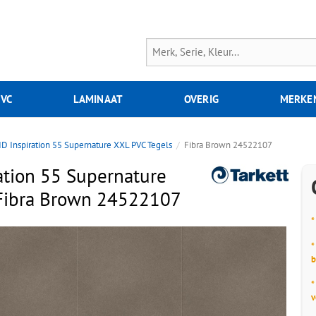
PVC
LAMINAAT
OVERIG
MERKE
ID Inspiration 55 Supernature XXL PVC Tegels
Fibra Brown 24522107
ration 55 Supernature
 Fibra Brown 24522107
*
*
b
*
v