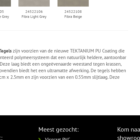
05
24522106
24522108
e Grey
Fibra Light Grey
Fibra Beige
Tegels
zijn voorzien van de nieuwe TEKTANIUM PU Coating die
nteerd polymeersysteem dat een natuurlijk heldere, aantoonbar
 Deze laag biedt een ongeëvenaarde weestand tegen krassen,
 Bovendien biedt het een ultramatte afwerking. De tegels hebben
m x 2.5mm en zijn voorzien van een 0.55mm slijtlaag. Deze
Meest gezocht:
Kom naa
:
showro
Visgraat PVC