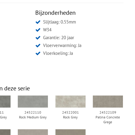
Bijzonderheden
Slijtlaag: 0.55mm
W34
Garantie: 20 jaar
Vloerverwarming: Ja
Vloerkoeling: Ja
n deze serie
11
24522110
24522001
24522109
 Grey
Rock Medium Grey
Rock Grey
Patina Concrete
Grege