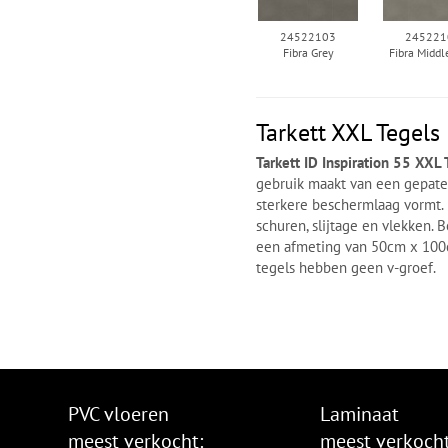
24522103
245221
Fibra Grey
Fibra Middl
Tarkett XXL Tegels
Tarkett ID Inspiration 55 XXL 
gebruik maakt van een gepate
sterkere beschermlaag vormt.
schuren, slijtage en vlekken.
een afmeting van 50cm x 100c
tegels hebben geen v-groef.
PVC vloeren
Laminaat
meest verkocht:
meest verkocht