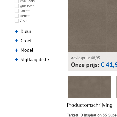
VivaFloors
QuickStep
Tarkett
Hebeta
Castell
Kleur
Groef
Model
Adviesprijs:
48,95
Slijtlaag dikte
Onze prijs:
€ 41,
Productomschrijving
Tarkett iD Inspiration 55 Su