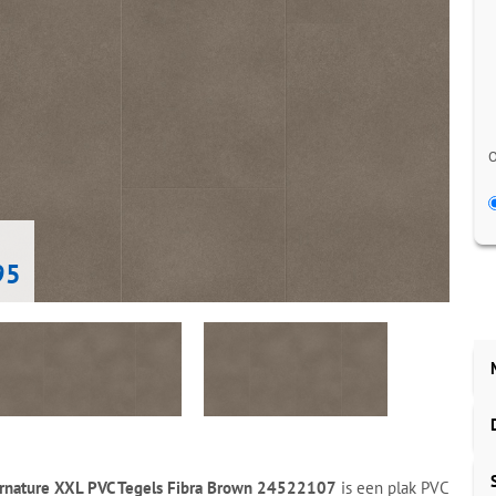
O
95
pernature XXL PVC Tegels Fibra Brown 24522107
is een plak PVC