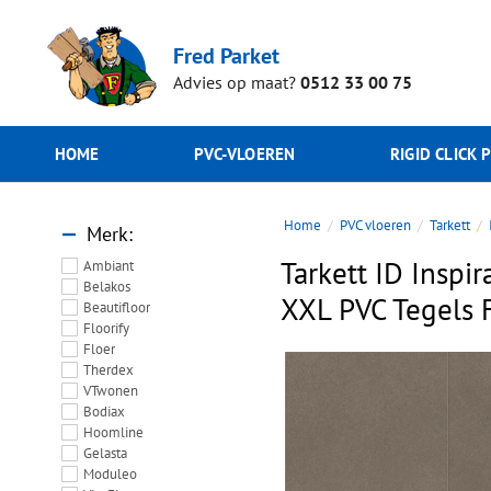
Fred Parket
Advies op maat?
0512 33 00 75
HOME
PVC-VLOEREN
RIGID CLICK 
Home
PVC vloeren
Tarkett
Merk
Tarkett ID Inspi
Ambiant
Belakos
XXL PVC Tegels
Beautifloor
Floorify
Floer
Therdex
VTwonen
Bodiax
Hoomline
Gelasta
Moduleo