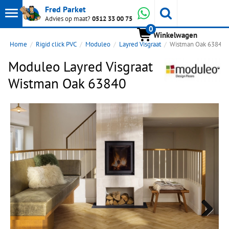
Toon
Whatsapp
Fred Parket
Zoeken
Advies op maat?
0512 33 00 75
0
hoofdmenu
Winkelwagen
Home
Rigid click PVC
Moduleo
Layred Visgraat
Wistman Oak 63840
Moduleo Layred Visgraat
Wistman Oak 63840