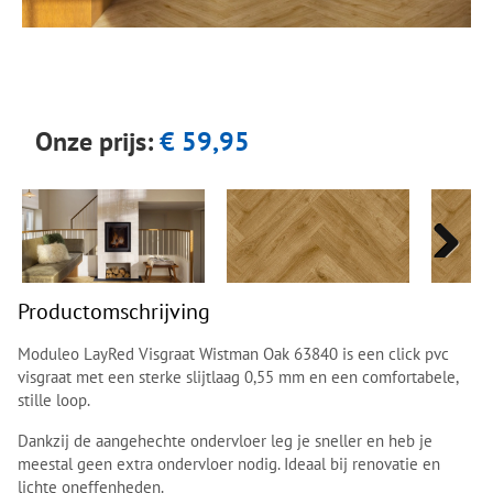
Next
Next
Onze prijs:
€ 59,95
Next
Next
Productomschrijving
Moduleo LayRed Visgraat Wistman Oak 63840 is een click pvc
visgraat met een sterke slijtlaag 0,55 mm en een comfortabele,
stille loop.
Dankzij de aangehechte ondervloer leg je sneller en heb je
meestal geen extra ondervloer nodig. Ideaal bij renovatie en
lichte oneffenheden.