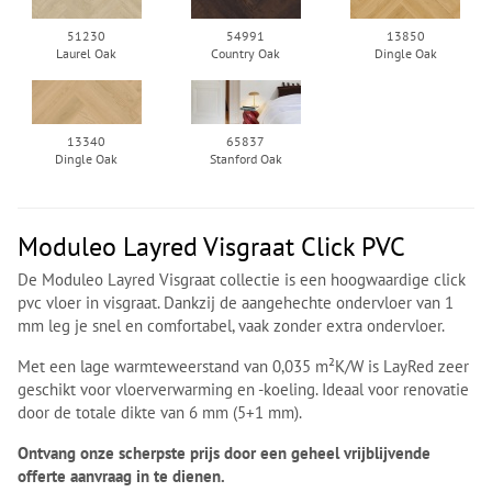
51230
54991
13850
Laurel Oak
Country Oak
Dingle Oak
13340
65837
Dingle Oak
Stanford Oak
Moduleo Layred Visgraat Click PVC
De Moduleo Layred Visgraat collectie is een hoogwaardige click
pvc vloer in visgraat. Dankzij de aangehechte ondervloer van 1
mm leg je snel en comfortabel, vaak zonder extra ondervloer.
Met een lage warmteweerstand van 0,035 m²K/W is LayRed zeer
geschikt voor vloerverwarming en -koeling. Ideaal voor renovatie
door de totale dikte van 6 mm (5+1 mm).
Ontvang onze scherpste prijs door een geheel vrijblijvende
offerte aanvraag in te dienen.