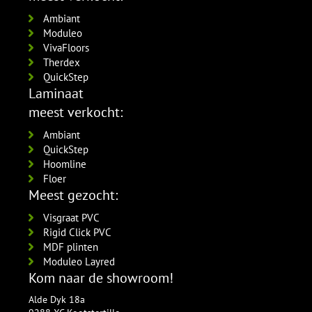
Amsterdam 120x12mm
per lengte: 2.4 mm, € 16,95 p/st
RAL9016 gelakt
Ambiant
5554.1211.19
Moduleo
per lengte: 2.4 mm, € 21,95 p/st
VivaFloors
Therdex
QuickStep
Laminaat
meest verkocht:
Ambiant
QuickStep
Hoomline
Floer
Meest gezocht:
Visgraat PVC
Rigid Click PVC
MDF plinten
Moduleo Layred
Kom naar de showroom!
Alde Dyk 18a