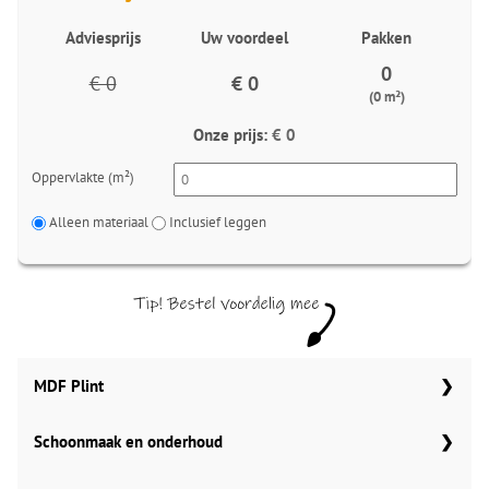
Adviesprijs
Uw voordeel
Pakken
0
€ 0
€ 0
(0 m²)
Onze prijs:
€ 0
Oppervlakte (m²)
Alleen materiaal
Inclusief leggen
MDF Plint
Schoonmaak en onderhoud
70x12 mm
Meter
Aantal
Aantal
Co Pro Schoonmaak PVC Reiniger