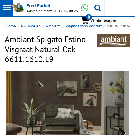
Toon
Whatsapp
Fred Parket
Zoeken
Advies op maat?
0512 33 00 75
0
hoofdmenu
Winkelwagen
Home
PVC vloeren
Ambiant
Spigato Estino Visgraat
Natural Oak 661
Ambiant Spigato Estino
Visgraat Natural Oak
6611.1610.19