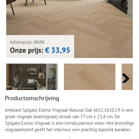
Next
Next
Adviesprijs:
39,95
Onze prijs:
€ 33,95
Next
Next
Productomschrijving
Ambiant Spigato Estino Visgraat Natural Oak 6611.1610.19 is een
grote visgraat (walvisgraat) strook van 77 cm x 15,4 cm. De
Spigato Estino Visgraat is een trendy patroon vloer. Het levendige
visgraatmotief geeft het interieur een prachtig klassiek karakter.