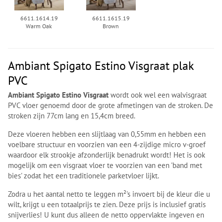
6611.1614.19
6611.1615.19
Warm Oak
Brown
Ambiant Spigato Estino Visgraat plak
PVC
Ambiant Spigato Estino Visgraat
wordt ook wel een walvisgraat
PVC vloer genoemd door de grote afmetingen van de stroken. De
stroken zijn 77cm lang en 15,4cm breed.
Deze vloeren hebben een slijtlaag van 0,55mm en hebben een
voelbare structuur en voorzien van een 4-zijdige micro v-groef
waardoor elk strookje afzonderlijk benadrukt wordt! Het is ook
mogelijk om een visgraat vloer te voorzien van een 'band met
bies' zodat het een traditionele parketvloer lijkt.
Zodra u het aantal netto te leggen m²'s invoert bij de kleur die u
wilt, krijgt u een totaalprijs te zien. Deze prijs is inclusief gratis
snijverlies! U kunt dus alleen de netto oppervlakte ingeven en