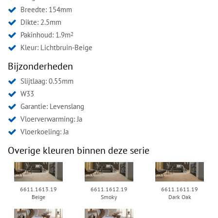
Breedte: 154mm
Dikte: 2.5mm
Pakinhoud: 1.9m
2
Kleur:
Lichtbruin-Beige
Bijzonderheden
Slijtlaag: 0.55mm
W33
Garantie: Levenslang
Vloerverwarming: Ja
Vloerkoeling: Ja
Overige kleuren binnen deze serie
6611.1613.19
6611.1612.19
6611.1611.19
Beige
Smoky
Dark Oak