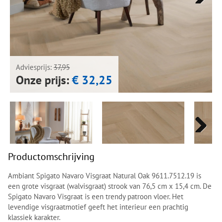
Next
Next
Adviesprijs:
37,95
Onze prijs:
€ 32,25
Next
Next
Productomschrijving
Ambiant Spigato Navaro Visgraat Natural Oak 9611.7512.19 is
een grote visgraat (walvisgraat) strook van 76,5 cm x 15,4 cm. De
Spigato Navaro Visgraat is een trendy patroon vloer. Het
levendige visgraatmotief geeft het interieur een prachtig
klassiek karakter.