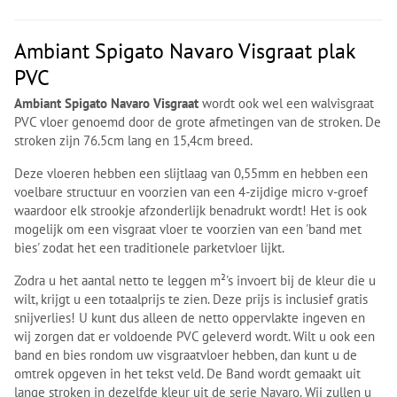
Ambiant Spigato Navaro Visgraat plak
PVC
Ambiant Spigato Navaro Visgraat
wordt ook wel een walvisgraat
PVC vloer genoemd door de grote afmetingen van de stroken. De
stroken zijn 76.5cm lang en 15,4cm breed.
Deze vloeren hebben een slijtlaag van 0,55mm en hebben een
voelbare structuur en voorzien van een 4-zijdige micro v-groef
waardoor elk strookje afzonderlijk benadrukt wordt! Het is ook
mogelijk om een visgraat vloer te voorzien van een 'band met
bies' zodat het een traditionele parketvloer lijkt.
Zodra u het aantal netto te leggen m²'s invoert bij de kleur die u
wilt, krijgt u een totaalprijs te zien. Deze prijs is inclusief gratis
snijverlies! U kunt dus alleen de netto oppervlakte ingeven en
wij zorgen dat er voldoende PVC geleverd wordt. Wilt u ook een
band en bies rondom uw visgraatvloer hebben, dan kunt u de
omtrek opgeven in het tekst veld. De Band wordt gemaakt uit
lange stroken in dezelfde kleur uit de serie Navaro. Wij zullen u