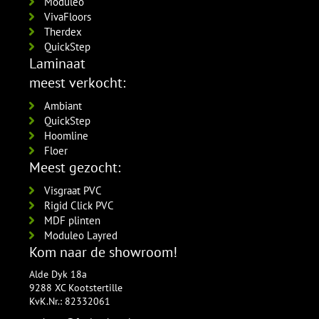
Moduleo
per lengte: 2.4 mm, € 21,95 p/st
VivaFloors
Therdex
QuickStep
Laminaat
meest verkocht:
Ambiant
QuickStep
Hoomline
Floer
Meest gezocht:
Visgraat PVC
Rigid Click PVC
MDF plinten
Moduleo Layred
Kom naar de showroom!
Alde Dyk 18a
9288 XC Kootstertille
KvK.Nr.: 82332061