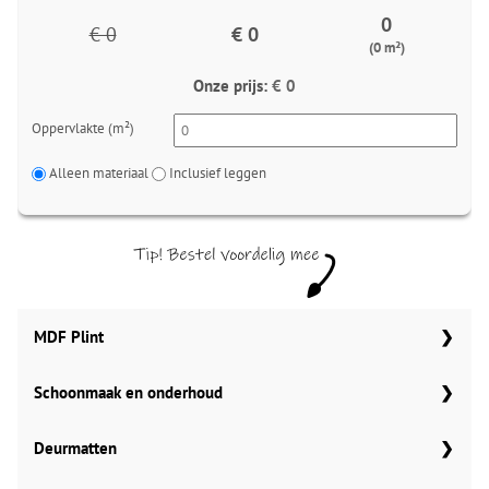
0
€ 0
€ 0
(0 m²)
Onze prijs:
€ 0
Oppervlakte (m²)
Alleen materiaal
Inclusief leggen
MDF Plint
Schoonmaak en onderhoud
70x12 mm
Meter
Aantal
Aantal
Co Pro Schoonmaak PVC Reiniger
Deurmatten
90x12 mm
MDF plinten 70x12 mm
4862
Amsterdam 70x12mm
Meter
Aantal
Meter