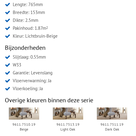
Lengte: 765mm
Breedte: 153mm
Dikte: 2.5mm
Pakinhoud: 1.87m
2
Kleur:
Lichtbruin-Beige
Bijzonderheden
Slijtlaag: 0.55mm
W33
Garantie: Levenslang
Vloerverwarming: Ja
Vloerkoeling: Ja
Overige kleuren binnen deze serie
9611.7510.19
9611.7513.19
9611.7511.19
Beige
Light Oak
Dark Oak