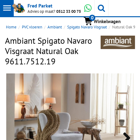
Toon
Whatsapp
Fred Parket
Zoeken
Advies op maat?
0512 33 00 75
0
hoofdmenu
Winkelwagen
Home
PVC vloeren
Ambiant
Spigato Navaro Visgraat
Natural Oak 96
Ambiant Spigato Navaro
Visgraat Natural Oak
9611.7512.19