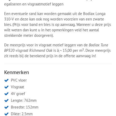
egaliseren en visgraatmotief leggen
Een eventuele rand kan worden gemaakt uit de Bodiax Longa
310-V en deze kan ook nog worden voorzien van een zwarte
bies. (Prijs voor band en bies is op aanvraag. Wanneer u deze prijs
wilt weten dan kunt u in het opmerkingen veld het aantal
strekkende meter doorgeven).
De meerprijs voor in visgraat motief leggen van de
Bodiax Tuna
BP320 visgraat Richmond Oak
is â‚¬ 15,00 per m². Deze meerprijs
zit reeds bij de berekend prijs in de offerte aanvraag in!
Kenmerken
PVC vloer
Visgraat
4V groef
Lengte: 762mm
Breedte: 152mm
Dikte: 2.5mm