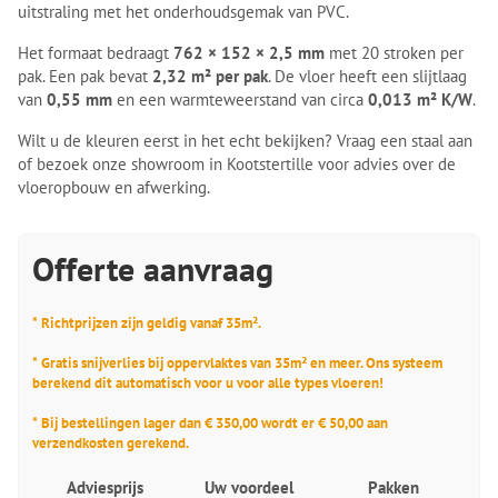
uitstraling met het onderhoudsgemak van PVC.
Het formaat bedraagt
762 × 152 × 2,5 mm
met 20 stroken per
pak. Een pak bevat
2,32 m² per pak
. De vloer heeft een slijtlaag
van
0,55 mm
en een warmteweerstand van circa
0,013 m² K/W
.
Wilt u de kleuren eerst in het echt bekijken? Vraag een staal aan
of bezoek onze showroom in Kootstertille voor advies over de
vloeropbouw en afwerking.
Offerte aanvraag
* Richtprijzen zijn geldig vanaf 35m².
* Gratis snijverlies bij oppervlaktes van 35m² en meer. Ons systeem
berekend dit automatisch voor u voor alle types vloeren!
* Bij bestellingen lager dan € 350,00 wordt er € 50,00 aan
verzendkosten gerekend.
Adviesprijs
Uw voordeel
Pakken