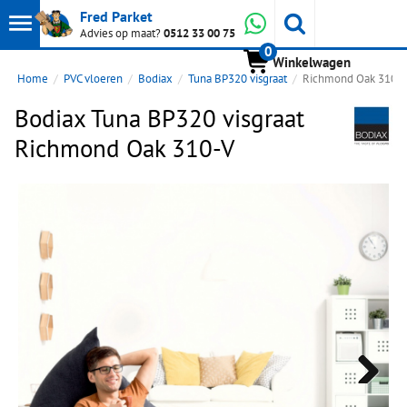
Toon
Whatsapp
Fred Parket
Zoeken
Advies op maat?
0512 33 00 75
0
hoofdmenu
Winkelwagen
Home
PVC vloeren
Bodiax
Tuna BP320 visgraat
Richmond Oak 310-
Bodiax Tuna BP320 visgraat
Richmond Oak 310-V