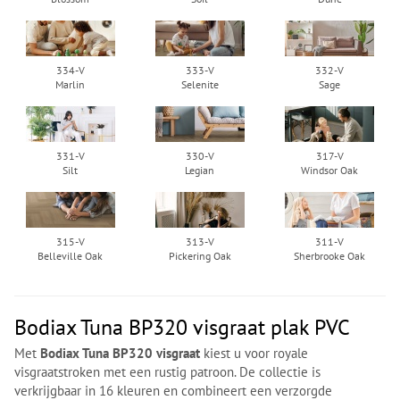
334-V
333-V
332-V
Marlin
Selenite
Sage
331-V
330-V
317-V
Silt
Legian
Windsor Oak
315-V
313-V
311-V
Belleville Oak
Pickering Oak
Sherbrooke Oak
Bodiax Tuna BP320 visgraat plak PVC
Met
Bodiax Tuna BP320 visgraat
kiest u voor royale
visgraatstroken met een rustig patroon. De collectie is
verkrijgbaar in 16 kleuren en combineert een verzorgde