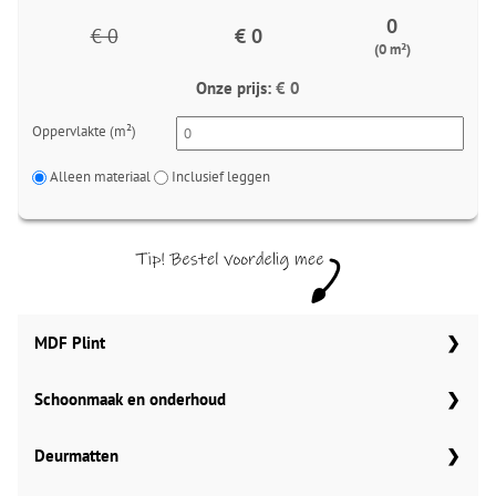
0
€ 0
€ 0
(0 m²)
Onze prijs:
€ 0
Oppervlakte (m²)
Alleen materiaal
Inclusief leggen
MDF Plint
Schoonmaak en onderhoud
70x12 mm
Meter
Aantal
Aantal
Co Pro Schoonmaak PVC Reiniger
Deurmatten
90x12 mm
MDF plinten 70x12 mm
4862
Amsterdam 70x12mm
Meter
Aantal
Meter