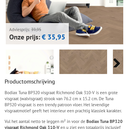
Next
Next
Adviesprijs:
39,95
Onze prijs:
€ 35,95
Next
Next
Productomschrijving
Bodiax Tuna BP320 visgraat Richmond Oak 310-V is een grote
visgraat (walvisgraat) strook van 76.2 cm x 15.2 cm. De Tuna
BP320 visgraat is een trendy patroon vloer. Het levendige
visgraatmotief geeft het interieur een prachtig klassiek karakter.
Vul het aantal netto te leggen m² in voor de
Bodiax Tuna BP320
visgraat Richmond Oak 310-V
en u ziet een totaalprijs inclusief