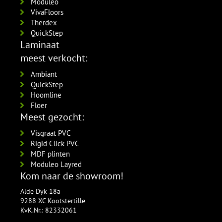
5554.1211.19
Moduleo
per lengte: 2.4 mm, € 21,95 p/st
VivaFloors
Therdex
QuickStep
Laminaat
meest verkocht:
Ambiant
QuickStep
Hoomline
Floer
Meest gezocht:
Visgraat PVC
Rigid Click PVC
MDF plinten
Moduleo Layred
Kom naar de showroom!
Alde Dyk 18a
9288 XC Kootstertille
KvK.Nr.: 82332061