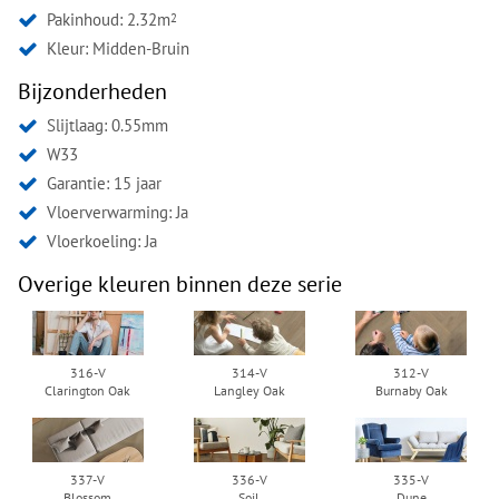
Pakinhoud: 2.32m
2
Kleur:
Midden-Bruin
Bijzonderheden
Slijtlaag: 0.55mm
W33
Garantie: 15 jaar
Vloerverwarming: Ja
Vloerkoeling: Ja
Overige kleuren binnen deze serie
316-V
314-V
312-V
Clarington Oak
Langley Oak
Burnaby Oak
337-V
336-V
335-V
Blossom
Soil
Dune