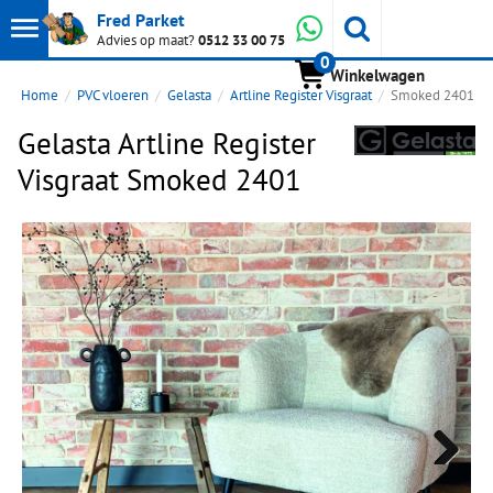
Toon
Whatsapp
Fred Parket
Zoeken
Advies op maat?
0512 33 00 75
0
hoofdmenu
Winkelwagen
Home
PVC vloeren
Gelasta
Artline Register Visgraat
Smoked 2401
Gelasta Artline Register
Visgraat Smoked 2401