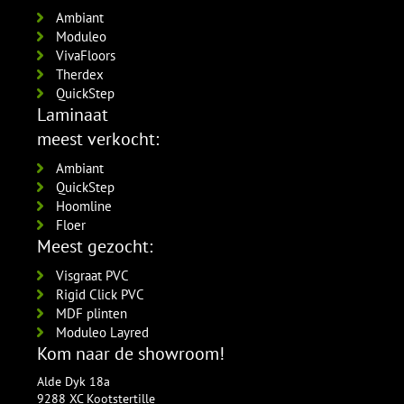
per lengte: 2.4 mm, € 16,95 p/st
RAL9016 gelakt
Ambiant
5554.1211.19
Moduleo
per lengte: 2.4 mm, € 21,95 p/st
VivaFloors
Therdex
QuickStep
Laminaat
meest verkocht:
Ambiant
QuickStep
Hoomline
Floer
Meest gezocht:
Visgraat PVC
Rigid Click PVC
MDF plinten
Moduleo Layred
Kom naar de showroom!
Alde Dyk 18a
9288 XC Kootstertille