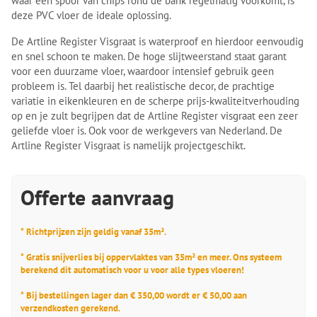
waar een spoor van chips rond de bank regelmatig voorkomt, is
deze PVC vloer de ideale oplossing.
De Artline Register Visgraat is waterproof en hierdoor eenvoudig
en snel schoon te maken. De hoge slijtweerstand staat garant
voor een duurzame vloer, waardoor intensief gebruik geen
probleem is. Tel daarbij het realistische decor, de prachtige
variatie in eikenkleuren en de scherpe prijs-kwaliteitverhouding
op en je zult begrijpen dat de Artline Register visgraat een zeer
geliefde vloer is. Ook voor de werkgevers van Nederland. De
Artline Register Visgraat is namelijk projectgeschikt.
Offerte aanvraag
* Richtprijzen zijn geldig vanaf 35m².
* Gratis snijverlies bij oppervlaktes van 35m² en meer. Ons systeem
berekend dit automatisch voor u voor alle types vloeren!
* Bij bestellingen lager dan € 350,00 wordt er € 50,00 aan
verzendkosten gerekend.