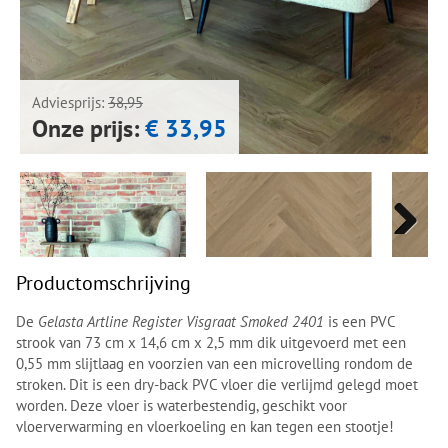
Next
Next
Adviesprijs:
38,95
Onze prijs:
€ 33,95
Next
Next
Productomschrijving
De
Gelasta Artline Register Visgraat Smoked 2401
is een PVC
strook van 73 cm x 14,6 cm x 2,5 mm dik uitgevoerd met een
0,55 mm slijtlaag en voorzien van een microvelling rondom de
stroken. Dit is een dry-back PVC vloer die verlijmd gelegd moet
worden. Deze vloer is waterbestendig, geschikt voor
vloerverwarming en vloerkoeling en kan tegen een stootje!