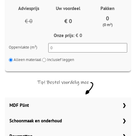
Adviesprijs
Uw voordeel
Pakken
0
€ 0
€ 0
(0 m²)
Onze prijs:
€ 0
Oppervlakte (m²)
Alleen materiaal
Inclusief leggen
MDF Plint
Schoonmaak en onderhoud
70x12 mm
Meter
Aantal
Aantal
Co Pro Schoonmaak PVC Reiniger