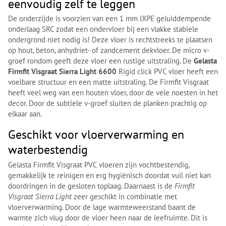
eenvoudig zelf te leggen
De onderzijde is voorzien van een 1 mm IXPE geluiddempende
onderlaag SRC zodat een ondervloer bij een vlakke stabiele
ondergrond niet nodig is! Deze vloer is rechtstreeks te plaatsen
op hout, beton, anhydriet- of zandcement dekvloer. De micro v-
groef rondom geeft deze vloer een rustige uitstraling. De
Gelasta
Firmfit Visgraat Sierra Light 6600
Rigid click PVC vloer heeft een
voelbare structuur en een matte uitstraling. De Firmfit Visgraat
heeft veel weg van een houten vloer, door de vele noesten in het
decor. Door de subtiele v-groef sluiten de planken prachtig op
elkaar aan.
Geschikt voor vloerverwarming en
waterbestendig
Gelasta Firmfit Visgraat PVC vloeren zijn vochtbestendig,
gemakkelijk te reinigen en erg hygiënisch doordat vuil niet kan
doordringen in de gesloten toplaag. Daarnaast is de
Firmfit
Visgraat Sierra Light
zeer geschikt in combinatie met
vloerverwarming. Door de lage warmteweerstand baant de
warmte zich vlug door de vloer heen naar de leefruimte. Dit is