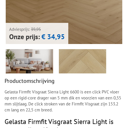
Next
Next
Adviesprijs:
39,95
Onze prijs:
€ 34,95
Productomschrijving
Gelasta Firmfit Visgraat Sierra Light 6600 is een click PVC vloer
op een rigid-core drager van 5 mm dik en voorzien van een 0,55
mm slijtlaag. De click stroken van de Firmfit Visgraat zijn 153.2
cm lang en 22,5 cm breed.
Gelasta Firmfit Visgraat Sierra Light is