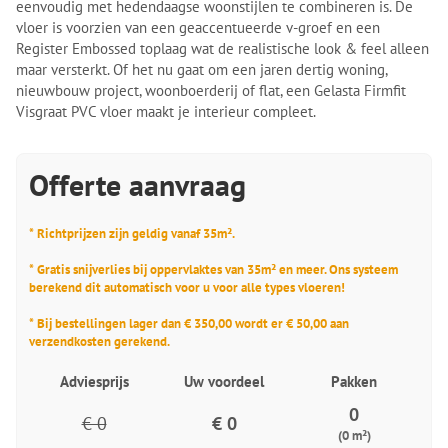
eenvoudig met hedendaagse woonstijlen te combineren is. De
vloer is voorzien van een geaccentueerde v-groef en een
Register Embossed toplaag wat de realistische look & feel alleen
maar versterkt. Of het nu gaat om een jaren dertig woning,
nieuwbouw project, woonboerderij of flat, een Gelasta Firmfit
Visgraat PVC vloer maakt je interieur compleet.
Offerte aanvraag
* Richtprijzen zijn geldig vanaf 35m².
* Gratis snijverlies bij oppervlaktes van 35m² en meer. Ons systeem
berekend dit automatisch voor u voor alle types vloeren!
* Bij bestellingen lager dan € 350,00 wordt er € 50,00 aan
verzendkosten gerekend.
Adviesprijs
Uw voordeel
Pakken
0
€ 0
€ 0
(0 m²)