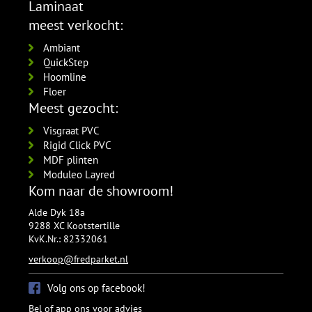
RAL9016 gelakt
Laminaat
5554.1211.19
meest verkocht:
per lengte: 2.4 mm, € 21,95 p/st
Ambiant
QuickStep
Hoomline
Floer
Meest gezocht:
Visgraat PVC
Rigid Click PVC
MDF plinten
Moduleo Layred
Kom naar de showroom!
Alde Dyk 18a
9288 XC Kootstertille
KvK.Nr.: 82332061
verkoop@fredparket.nl
Volg ons op facebook!
Bel of app ons voor advies