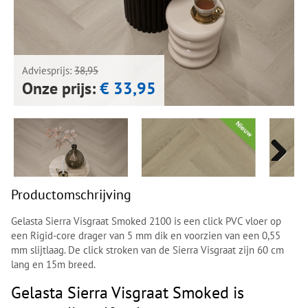
Next
Next
Adviesprijs:
38,95
Onze prijs:
€ 33,95
Next
Next
Productomschrijving
Gelasta Sierra Visgraat Smoked 2100 is een click PVC vloer op
een Rigid-core drager van 5 mm dik en voorzien van een 0,55
mm slijtlaag. De click stroken van de Sierra Visgraat zijn 60 cm
lang en 15m breed.
Gelasta Sierra Visgraat Smoked is