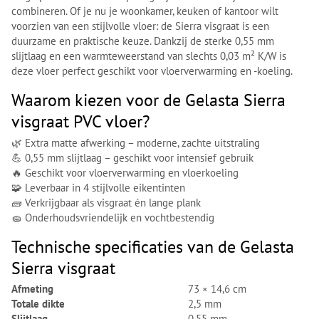
combineren. Of je nu je woonkamer, keuken of kantoor wilt
voorzien van een stijlvolle vloer: de Sierra visgraat is een
duurzame en praktische keuze. Dankzij de sterke 0,55 mm
slijtlaag en een warmteweerstand van slechts 0,03 m² K/W is
deze vloer perfect geschikt voor vloerverwarming en -koeling.
Waarom kiezen voor de Gelasta Sierra
visgraat PVC vloer?
🌿 Extra matte afwerking – moderne, zachte uitstraling
💪 0,55 mm slijtlaag – geschikt voor intensief gebruik
🔥 Geschikt voor vloerverwarming en vloerkoeling
🧩 Leverbaar in 4 stijlvolle eikentinten
🧱 Verkrijgbaar als visgraat én lange plank
🧽 Onderhoudsvriendelijk en vochtbestendig
Technische specificaties van de Gelasta
Sierra visgraat
Afmeting
73 × 14,6 cm
Totale dikte
2,5 mm
Slijtlaag
0,55 mm