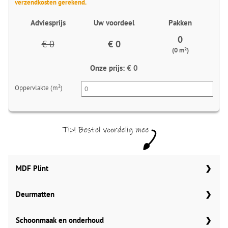
verzendkosten gerekend.
Adviesprijs
Uw voordeel
Pakken
0
€ 0
€ 0
(0 m²)
Onze prijs:
€ 0
Oppervlakte (m²)
MDF Plint
Deurmatten
70x12 mm
Meter
Aantal
Meter
Gelasta carbon 99
Schoonmaak en onderhoud
90x12 mm
MDF plinten 70x12 mm