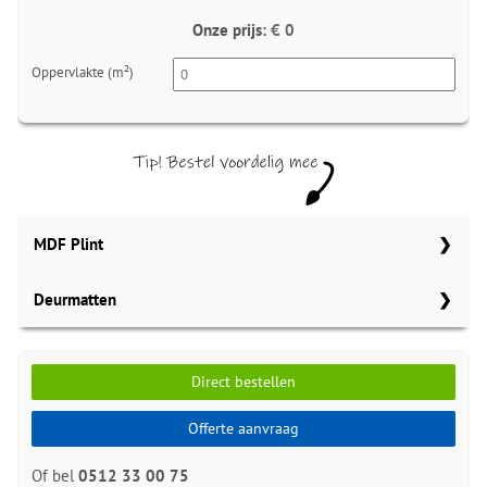
Onze prijs:
€ 0
Oppervlakte (m²)
MDF Plint
Deurmatten
70x12 mm
Meter
Aantal
Meter
Gelasta bruin 148
90x12 mm
MDF plinten 70x12 mm
Direct bestellen
Amsterdam 70x12mm
Meter
Meter
Aantal
Gelasta carbon 99
RAL9010 gelakt
120x12 mm
MDF plinten 90x12 mm
5555.0720.19
Offerte aanvraag
Amsterdam 90x12mm
Meter
Gelasta graniet 196
Meter
Aantal
per lengte: 2.4 mm, € 12,25 p/st
zwart gefolied
MDF plinten 120x12 mm
Of bel
0512 33 00 75
MDF plinten 70x12 mm
5556.0915.19