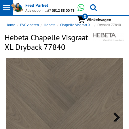
Toon
Whatsapp
Fred Parket
Zoeken
Advies op maat?
0512 33 00 75
0
hoofdmenu
Winkelwagen
Home
PVC vloeren
Hebeta
Chapelle Visgraat XL
Dryback 77840
Hebeta Chapelle Visgraat
XL Dryback 77840