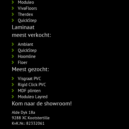
5554.1211.19
Moduleo
per lengte: 2.4 mm, € 21,95 p/st
VivaFloors
Therdex
QuickStep
Laminaat
meest verkocht:
Ambiant
QuickStep
Hoomline
Floer
Meest gezocht:
Visgraat PVC
Rigid Click PVC
MDF plinten
Moduleo Layred
Kom naar de showroom!
Alde Dyk 18a
9288 XC Kootstertille
KvK.Nr.: 82332061