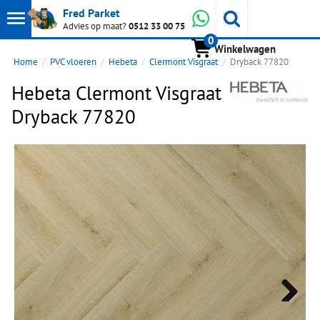
Toon
Whatsapp
Fred Parket
Zoeken
Advies op maat?
0512 33 00 75
0
hoofdmenu
Winkelwagen
Home
PVC vloeren
Hebeta
Clermont Visgraat
Dryback 77820
Hebeta Clermont Visgraat
Dryback 77820