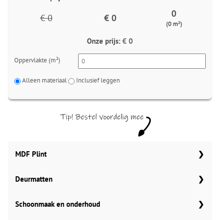
0
€ 0
€ 0
(0 m²)
Onze prijs:
€ 0
Oppervlakte (m²)
Alleen materiaal
Inclusief leggen
MDF Plint
Deurmatten
70x12 mm
Meter
Aantal
Meter
Gelasta carbon 99
Schoonmaak en onderhoud
90x12 mm
MDF plinten 70x12 mm
Amsterdam 70x12mm