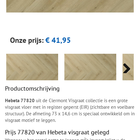
Next
Next
Onze prijs:
€ 41,95
Next
Next
Productomschrijving
Hebeta 77820
uit de Clermont Visgraat collectie is een grote
visgraat vloer met in register geperst (EIR) (zichtbare en voelbare
structuur). De afmeting 73 x 14,6 cm is speciaal ontwikkeld om in
visgraat motief te leggen.
Prijs 77820 van Hebeta visgraat gelegd