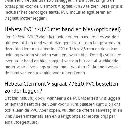
Wanneer u het aantal netto te leggen m²'s invoert krijgt u de
totaal prijs voor de Clermont Visgraat 77820 te zien. Deze prijs is
inclusief het benodigde aantal PVC, inclusief egaliseren en
visgraat motief leggen!
Hebeta PVC 77820 met band en bies (optioneel)
Een
Hebeta 77820
vloer kan ook met een band en bies worden
uitgevoerd. Een rand wordt dan gemaakt uit een lange strook in
dezelfde kleur met afmeting 730 x 146 x 2,5 mm en deze kan
ook nog worden voorzien van een zwarte bies. De prijs voor een
eventuele band en bies hangt af van van het aantal strekkende
meter waar deze langs gelegd moet worden. Dit kunnen we aan
de hand van een tekening voor u berekenen.
Hebeta Clermont Visgraat 77820 PVC bestellen
zonder leggen?
Dat kan natuurlijk ook! Wanneer u de PVC vloer zelf wilt leggen
of iemand heeft die de vloer voor u kunt plaatsen kunt u bij ons
ook alleen de PVC vloer kopen. Vul dan de offerte aanvraag in en
vink 'Alleen materiaal' aan en u krijgt onze scherpste prijs per
email toegestuurd.