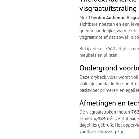
visgraatuitstraling
Met
Therdex Authentic Visgr
zichtbare noesten en een leve
goed in landelijke, warme en 
visgraatmotief dat zowel in c
Bekijk decor 7562 altijd same
meubels en plinten.
Ondergrond voorbe
Deze dryback vloer wordt voll
vlak zijn, omdat kleine onef
basisvloer primeren en egalis
Afmetingen en tec
De visgraatstroken meten
762
samen
3,484 m²
. De slijtlaag
dagelijks gebruik. Het opperv
voelbaar aanwezig zijn.