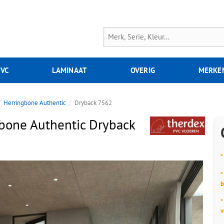
PVC
LAMINAAT
OVERIG
MERKE
Herringbone Authentic
Dryback 7562
bone Authentic Dryback
*
*
b
*
v