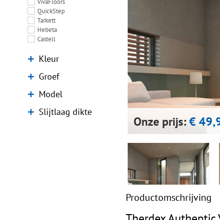
VivaFloors
QuickStep
Tarkett
Hebeta
Castell
Kleur
Groef
Model
Slijtlaag dikte
Onze prijs:
€ 49,
Productomschrijving
Therdex Authentic 