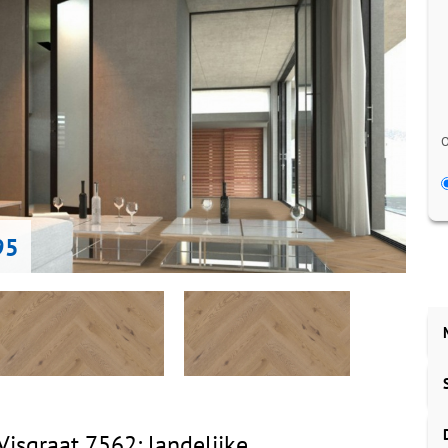
O
95
Visgraat 7562: landelijke