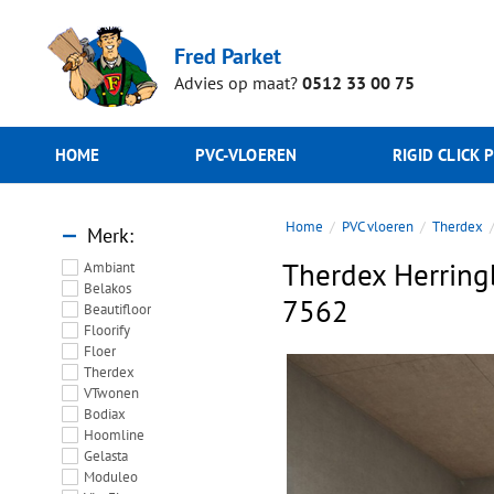
Fred Parket
Advies op maat?
0512 33 00 75
HOME
PVC-VLOEREN
RIGID CLICK 
Home
PVC vloeren
Therdex
Merk
Therdex Herring
Ambiant
Belakos
7562
Beautifloor
Floorify
Floer
Therdex
VTwonen
Bodiax
Hoomline
Gelasta
Moduleo