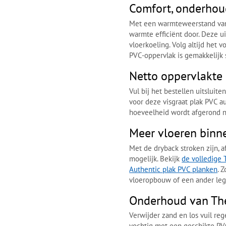
Comfort, onderhou
Met een warmteweerstand va
warmte efficiënt door. Deze u
vloerkoeling. Volg altijd het
PVC-oppervlak is gemakkelijk
Netto oppervlakte 
Vul bij het bestellen uitsluit
voor deze visgraat plak PVC 
hoeveelheid wordt afgerond n
Meer vloeren binne
Met de dryback stroken zijn, a
mogelijk. Bekijk
de volledige 
Authentic plak PVC planken
. 
vloeropbouw of een ander leg
Onderhoud van The
Verwijder zand en los vuil re
vochtig met een geschikte PV