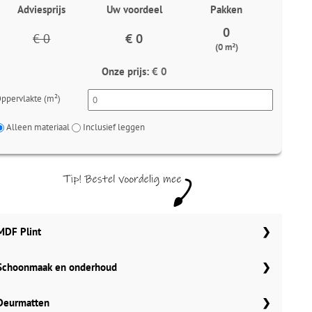
Adviesprijs
Uw voordeel
Pakken
0
€ 0
€ 0
(0 m²)
Onze prijs:
€ 0
ppervlakte (m²)
Alleen materiaal
Inclusief leggen
MDF Plint
Schoonmaak en onderhoud
70x12 mm
Meter
Aantal
Aantal
Co Pro Schoonmaak PVC Reiniger
Deurmatten
90x12 mm
MDF plinten 70x12 mm
4862