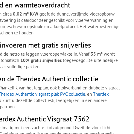
d en warmteoverdracht
n circa
0,02 m² K/W
geeft de dunne, verlijmde vloeropbouw
itvoering is daardoor zeer geschikt voor vloerverwarming en
 voorgeschreven opstook- en afkoelprotocol. Het waterbestendige
 schoon te houden.
invoeren met gratis snijverlies
end de netto te leggen vloeroppervlakte in. Vanaf
35 m²
wordt
automatisch
10% gratis snijverlies
toegevoegd. De uiteindelijke
aar volledige pakken.
n de Therdex Authentic collectie
fhankelijk van het legplan, ook blokverband en dubbele visgraat
Therdex Authentic visgraat plak PVC collectie
, en
Therdex
Zo kunt u dezelfde collectiestijl vergelijken in een andere
patroon.
rdex Authentic Visgraat 7562
gelmatig met een zachte stofzuigmond. Dweil de vloer licht
C-reiniger en gebruik een goede entreemat en beschermvilt