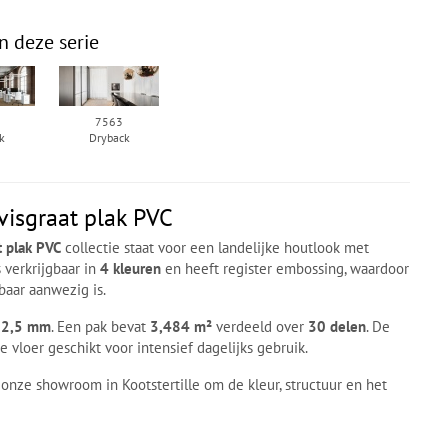
n deze serie
7563
k
Dryback
visgraat plak PVC
t plak PVC
collectie staat voor een landelijke houtlook met
s verkrijgbaar in
4 kleuren
en heeft register embossing, waardoor
baar aanwezig is.
 2,5 mm
. Een pak bevat
3,484 m²
verdeeld over
30 delen
. De
 vloer geschikt voor intensief dagelijks gebruik.
 onze showroom in Kootstertille om de kleur, structuur en het