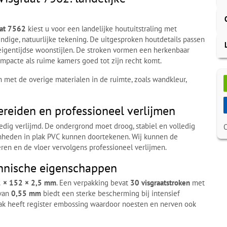
aat 7562
kiest u voor een landelijke houtuitstraling met
ndige, natuurlijke tekening. De uitgesproken houtdetails passen
eigentijdse woonstijlen. De stroken vormen een herkenbaar
ompacte als ruime kamers goed tot zijn recht komt.
n met de overige materialen in de ruimte, zoals wandkleur,
reiden en professioneel verlijmen
edig verlijmd. De ondergrond moet droog, stabiel en volledig
fenheden in plak PVC kunnen doortekenen. Wij kunnen de
eren en de vloer vervolgens professioneel verlijmen.
hnische eigenschappen
 × 152 × 2,5 mm
. Een verpakking bevat
30 visgraatstroken
met
 van
0,55 mm
biedt een sterke bescherming bij intensief
lak heeft register embossing waardoor noesten en nerven ook