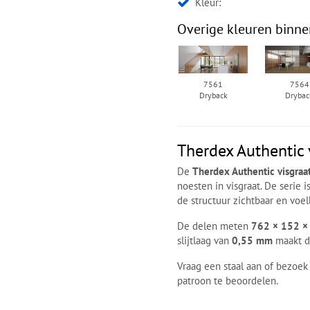
Kleur:
Overige kleuren binne
7561
7564
Dryback
Drybac
Therdex Authentic 
De
Therdex Authentic visgraa
noesten in visgraat. De serie i
de structuur zichtbaar en voel
De delen meten
762 × 152 ×
slijtlaag van
0,55 mm
maakt de
Vraag een staal aan of bezoek
patroon te beoordelen.