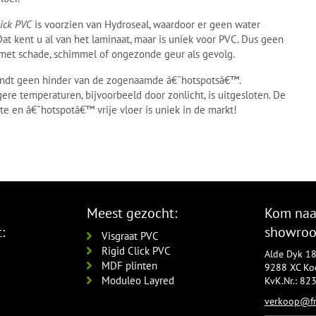
ick PVC
is voorzien van Hydroseal, waardoor er geen water
t kent u al van het laminaat, maar is uniek voor PVC. Dus geen
 met schade, schimmel of ongezonde geur als gevolg.
rvindt geen hinder van de zogenaamde â€˜hotspotsâ€™.
ere temperaturen, bijvoorbeeld door zonlicht, is uitgesloten. De
e en â€˜hotspotâ€™ vrije vloer is uniek in de markt!
Meest gezocht:
Kom naa
:
showro
Visgraat PVC
Rigid Click PVC
Alde Dyk 1
MDF plinten
9288 XC Koo
Moduleo Layred
KvK.Nr.: 8
verkoop@fr