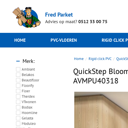
Fred Parket
Advies op maat?
0512 33 00 75
HOME
PVC-VLOEREN
RIGID CLICK 
Home
Rigid click PVC
QuickS
Merk
QuickStep Bloom
Ambiant
Belakos
AVMPU40318
Beautifloor
Floorify
Floer
Therdex
VTwonen
Bodiax
Hoomline
Gelasta
Moduleo