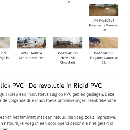
Eik
AVMPU40315
Botanische Karamel
Eik
319
AVMPU40074
AVMPU40199
AVMPU40316
eige Eik
Ochtendmist Den
Herfst Eik
Elegante Naturelle
Chocolade
Eik
ick PVC - De revolutie in Rigid PVC
 QuickStep een innovatieve slag op PVC gebied geslagen. Deze
or de volgende drie innovatieve ontwikkelingen baanbrekend te
es van het laminaat met een natuurlijke voeg, zoals Impressive,
 natuurlijke voeg in een doorlopend decor, die niet gelakt is
loer.