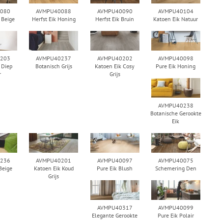
080
AVMPU40088
AVMPU40090
AVMPU40104
 Beige
Herfst Eik Honing
Herfst Eik Bruin
Katoen Eik Natuur
203
AVMPU40237
AVMPU40202
AVMPU40098
 Diep
Botanisch Grijs
Katoen Eik Cosy
Pure Eik Honing
r
Grijs
AVMPU40238
Botanische Gerookte
Eik
236
AVMPU40201
AVMPU40097
AVMPU40075
Beige
Katoen Eik Koud
Pure Eik Blush
Schemering Den
Grijs
AVMPU40317
AVMPU40099
Elegante Gerookte
Pure Eik Polair