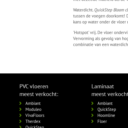
Waterdicht.
QuickStep Bloom cl
tussen de voegen doorkomt! Da
kans op water onder de vloer
'Hotspot' vrij. De vloer onde
Vervorming als gevolg van hog
combinatie van een waterdicht
PVC vloeren
Laminaat
meest verkocht:
meest verkocht
Ambiant
Ambiant
Moduleo
QuickStep
VivaFloors
Hoomline
Therdex
Floer
QuickStep