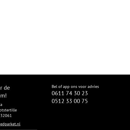
r de
Bel of app ons voor advies
0611 74 30 23
om!
0512 33 00 75
8a
tstertille
2332061
edparket.nl