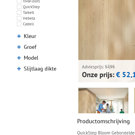
VivaFloors
QuickStep
Tarkett
Hebeta
Castell
Kleur
Groef
Model
Adviesprijs:
57,95
Slijtlaag dikte
Onze prijs:
€ 52,
Productomschrijving
QuickStep Bloom Geborstelde