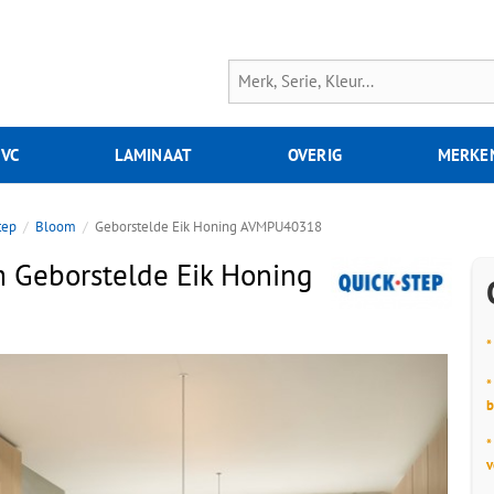
PVC
LAMINAAT
OVERIG
MERKE
tep
Bloom
Geborstelde Eik Honing AVMPU40318
 Geborstelde Eik Honing
*
*
b
*
v