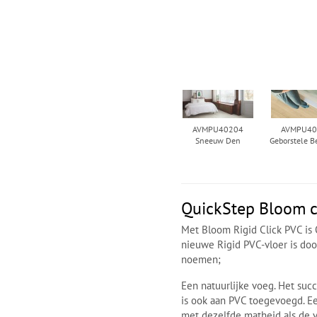
AVMPU40204
AVMPU40
Sneeuw Den
Geborstele B
QuickStep Bloom cl
Met Bloom Rigid Click PVC is
nieuwe Rigid PVC-vloer is do
noemen;
Een natuurlijke voeg. Het succ
is ook aan PVC toegevoegd. Een
met dezelfde matheid als de v