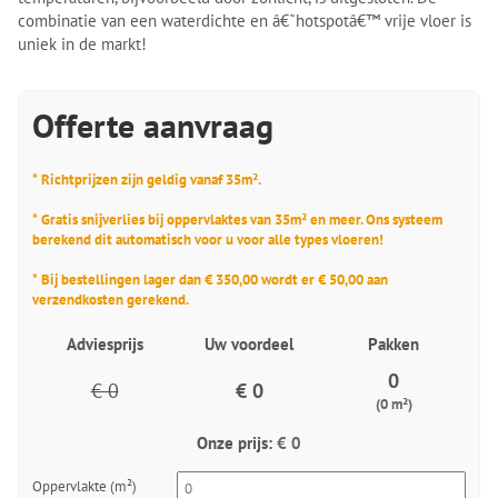
combinatie van een waterdichte en â€˜hotspotâ€™ vrije vloer is
uniek in de markt!
Offerte aanvraag
* Richtprijzen zijn geldig vanaf 35m².
* Gratis snijverlies bij oppervlaktes van 35m² en meer. Ons systeem
berekend dit automatisch voor u voor alle types vloeren!
* Bij bestellingen lager dan € 350,00 wordt er € 50,00 aan
verzendkosten gerekend.
Adviesprijs
Uw voordeel
Pakken
0
€ 0
€ 0
(0 m²)
Onze prijs:
€ 0
Oppervlakte (m²)