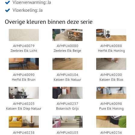
Vloerverwarming: Ja
Vloerkoeling: Ja
Overige kleuren binnen deze serie
AVMPU40079
AVMPU40080
AVMPU40088
Zeebries Eik Licht
Zeebries Eik Beige
Herfst Eik Honing
AVMPU40090
AVMPU40104
AVMPU40200
Herfst Eik Bruin
Katoen Eik Natuur
Katoen Eik Blos
AVMPU40203
AVMPU40237
AVMPU40098
Katoen Eik Diep Natuur
Botanisch Grijs
Pure Eik Honing
AVMPU40238
AVMPU40103
AVMPU40236