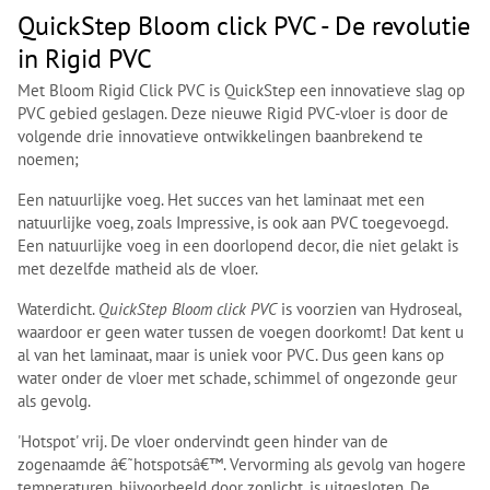
QuickStep Bloom click PVC - De revolutie
in Rigid PVC
Met Bloom Rigid Click PVC is QuickStep een innovatieve slag op
PVC gebied geslagen. Deze nieuwe Rigid PVC-vloer is door de
volgende drie innovatieve ontwikkelingen baanbrekend te
noemen;
Een natuurlijke voeg. Het succes van het laminaat met een
natuurlijke voeg, zoals Impressive, is ook aan PVC toegevoegd.
Een natuurlijke voeg in een doorlopend decor, die niet gelakt is
met dezelfde matheid als de vloer.
Waterdicht.
QuickStep Bloom click PVC
is voorzien van Hydroseal,
waardoor er geen water tussen de voegen doorkomt! Dat kent u
al van het laminaat, maar is uniek voor PVC. Dus geen kans op
water onder de vloer met schade, schimmel of ongezonde geur
als gevolg.
'Hotspot' vrij. De vloer ondervindt geen hinder van de
zogenaamde â€˜hotspotsâ€™. Vervorming als gevolg van hogere
temperaturen, bijvoorbeeld door zonlicht, is uitgesloten. De