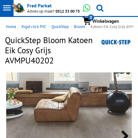
Toon
Whatsapp
Fred Parket
Zoeken
Advies op maat?
0512 33 00 75
0
hoofdmenu
Winkelwagen
Home
Rigid click PVC
QuickStep
Bloom
Katoen Eik Cosy Grijs AVMP
QuickStep Bloom Katoen
Eik Cosy Grijs
AVMPU40202