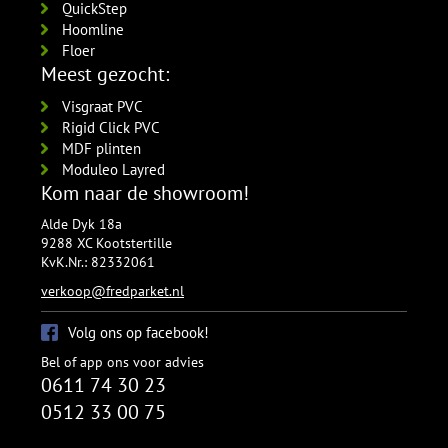
QuickStep
Hoomline
Floer
Meest gezocht:
Visgraat PVC
Rigid Click PVC
MDF plinten
Moduleo Layred
Kom naar de showroom!
Alde Dyk 18a
9288 XC Kootstertille
KvK.Nr.: 82332061
verkoop@fredparket.nl
Volg ons op facebook!
Bel of app ons voor advies
0611 74 30 23
0512 33 00 75