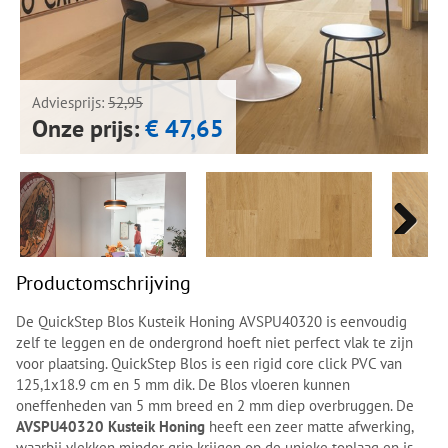
Next
Next
Adviesprijs:
52,95
Onze prijs:
€ 47,65
Next
Next
Productomschrijving
De QuickStep Blos Kusteik Honing AVSPU40320 is eenvoudig
zelf te leggen en de ondergrond hoeft niet perfect vlak te zijn
voor plaatsing. QuickStep Blos is een rigid core click PVC van
125,1x18.9 cm en 5 mm dik. De Blos vloeren kunnen
oneffenheden van 5 mm breed en 2 mm diep overbruggen. De
AVSPU40320 Kusteik Honing
heeft een zeer matte afwerking,
waarbij vlekken minder grip krijgen op de unieke toplaag en is