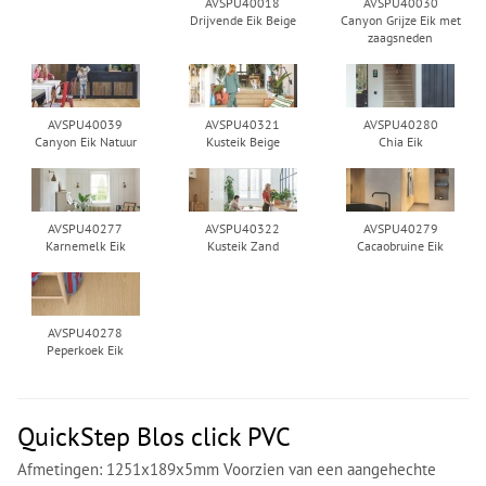
AVSPU40018
AVSPU40030
Drijvende Eik Beige
Canyon Grijze Eik met
zaagsneden
AVSPU40039
AVSPU40321
AVSPU40280
Canyon Eik Natuur
Kusteik Beige
Chia Eik
AVSPU40277
AVSPU40322
AVSPU40279
Karnemelk Eik
Kusteik Zand
Cacaobruine Eik
AVSPU40278
Peperkoek Eik
QuickStep Blos click PVC
Afmetingen: 1251x189x5mm Voorzien van een aangehechte