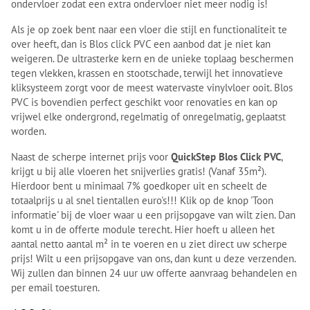
ondervloer zodat een extra ondervloer niet meer nodig is!
Als je op zoek bent naar een vloer die stijl en functionaliteit te
over heeft, dan is Blos click PVC een aanbod dat je niet kan
weigeren. De ultrasterke kern en de unieke toplaag beschermen
tegen vlekken, krassen en stootschade, terwijl het innovatieve
kliksysteem zorgt voor de meest watervaste vinylvloer ooit. Blos
PVC is bovendien perfect geschikt voor renovaties en kan op
vrijwel elke ondergrond, regelmatig of onregelmatig, geplaatst
worden.
Naast de scherpe internet prijs voor
QuickStep Blos Click PVC
,
krijgt u bij alle vloeren het snijverlies gratis! (Vanaf 35m²).
Hierdoor bent u minimaal 7% goedkoper uit en scheelt de
totaalprijs u al snel tientallen euro's!!! Klik op de knop 'Toon
informatie' bij de vloer waar u een prijsopgave van wilt zien. Dan
komt u in de offerte module terecht. Hier hoeft u alleen het
aantal netto aantal m² in te voeren en u ziet direct uw scherpe
prijs! Wilt u een prijsopgave van ons, dan kunt u deze verzenden.
Wij zullen dan binnen 24 uur uw offerte aanvraag behandelen en
per email toesturen.