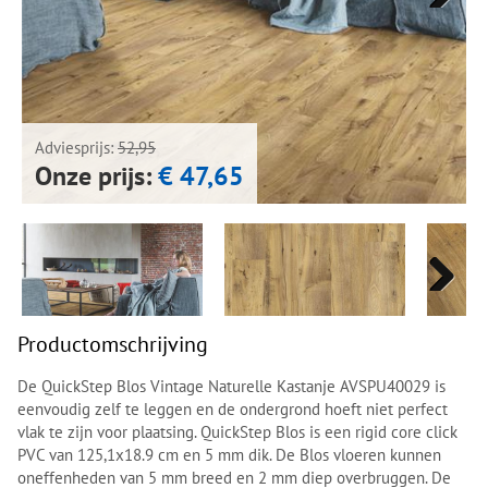
Next
Next
Adviesprijs:
52,95
Onze prijs:
€ 47,65
Next
Next
Productomschrijving
De QuickStep Blos Vintage Naturelle Kastanje AVSPU40029 is
eenvoudig zelf te leggen en de ondergrond hoeft niet perfect
vlak te zijn voor plaatsing. QuickStep Blos is een rigid core click
PVC van 125,1x18.9 cm en 5 mm dik. De Blos vloeren kunnen
oneffenheden van 5 mm breed en 2 mm diep overbruggen. De