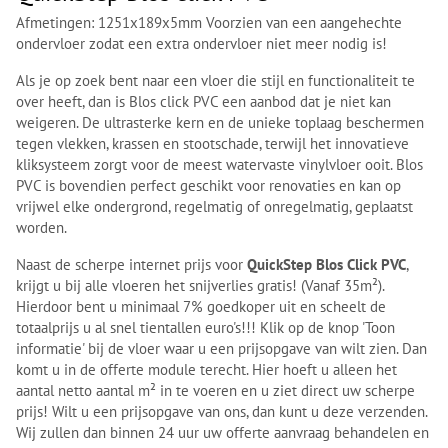
Afmetingen: 1251x189x5mm Voorzien van een aangehechte
ondervloer zodat een extra ondervloer niet meer nodig is!
Als je op zoek bent naar een vloer die stijl en functionaliteit te
over heeft, dan is Blos click PVC een aanbod dat je niet kan
weigeren. De ultrasterke kern en de unieke toplaag beschermen
tegen vlekken, krassen en stootschade, terwijl het innovatieve
kliksysteem zorgt voor de meest watervaste vinylvloer ooit. Blos
PVC is bovendien perfect geschikt voor renovaties en kan op
vrijwel elke ondergrond, regelmatig of onregelmatig, geplaatst
worden.
Naast de scherpe internet prijs voor
QuickStep Blos Click PVC
,
krijgt u bij alle vloeren het snijverlies gratis! (Vanaf 35m²).
Hierdoor bent u minimaal 7% goedkoper uit en scheelt de
totaalprijs u al snel tientallen euro's!!! Klik op de knop 'Toon
informatie' bij de vloer waar u een prijsopgave van wilt zien. Dan
komt u in de offerte module terecht. Hier hoeft u alleen het
aantal netto aantal m² in te voeren en u ziet direct uw scherpe
prijs! Wilt u een prijsopgave van ons, dan kunt u deze verzenden.
Wij zullen dan binnen 24 uur uw offerte aanvraag behandelen en