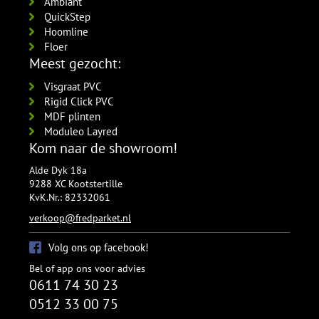
Ambiant
QuickStep
Hoomline
Floer
Meest gezocht:
Visgraat PVC
Rigid Click PVC
MDF plinten
Moduleo Layred
Kom naar de showroom!
Alde Dyk 18a
9288 XC Kootstertille
KvK.Nr.: 82332061
verkoop@fredparket.nl
Volg ons op facebook!
Bel of app ons voor advies
0611 74 30 23
0512 33 00 75