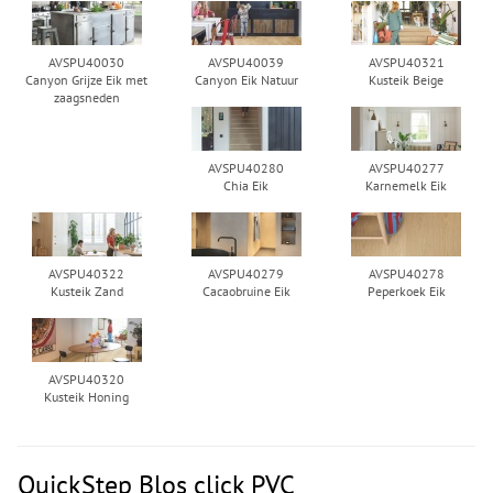
AVSPU40030
AVSPU40039
AVSPU40321
Canyon Grijze Eik met
Canyon Eik Natuur
Kusteik Beige
zaagsneden
AVSPU40280
AVSPU40277
Chia Eik
Karnemelk Eik
AVSPU40322
AVSPU40279
AVSPU40278
Kusteik Zand
Cacaobruine Eik
Peperkoek Eik
AVSPU40320
Kusteik Honing
QuickStep Blos click PVC