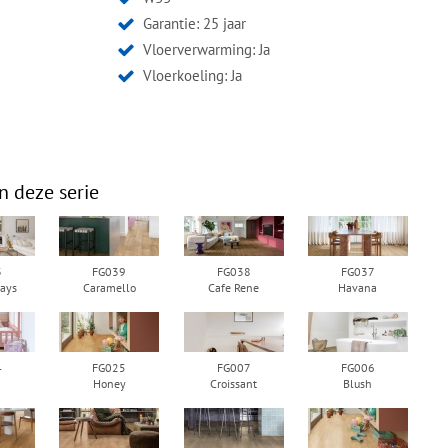
Garantie: 25 jaar
Vloerverwarming: Ja
Vloerkoeling: Ja
n deze serie
3
FG039
FG038
FG037
ays
Caramello
Cafe Rene
Havana
4
FG025
FG007
FG006
Honey
Croissant
Blush