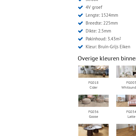
4V groef
Lengte: 1524mm
Breedte: 225mm
Dikte: 2.5mm
Pakinhoud: 3.43m
2
Kleur:
Bruin-Grijs Eiken
Overige kleuren binne
FG018
FG00
Cider
Whitsund
FG036
FG03
Goose
Latte