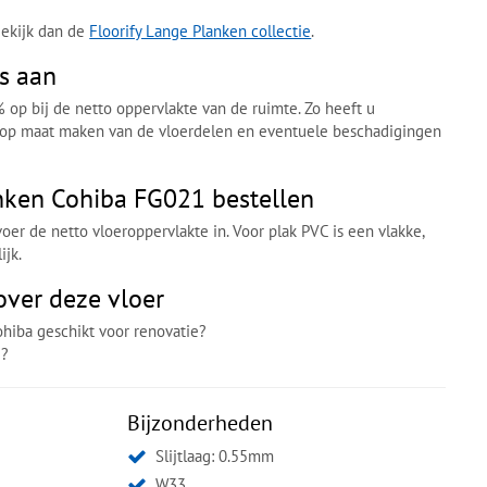
Bekijk dan de
Floorify Lange Planken collectie
.
s aan
% op bij de netto oppervlakte van de ruimte. Zo heeft u
 op maat maken van de vloerdelen en eventuele beschadigingen
anken Cohiba FG021 bestellen
oer de netto vloeroppervlakte in. Voor plak PVC is een vlakke,
ijk.
over deze vloer
ohiba geschikt voor renovatie?
g?
Bijzonderheden
Slijtlaag: 0.55mm
W33