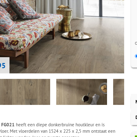
O
95
ba FG021
heeft een diepe donkerbruine houtkleur en is
vloer. Met vloerdelen van 1524 x 225 x 2,5 mm ontstaat een