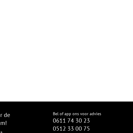
r de
Bel of app ons voor advies
0611 74 30 23
om!
0512 33 00 75
8a