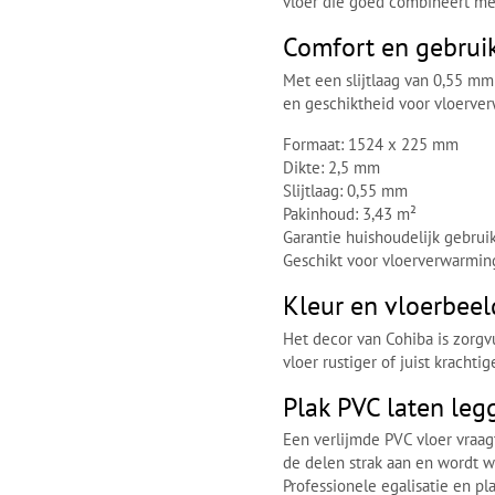
vloer die goed combineert met
Comfort en gebrui
Met een slijtlaag van 0,55 mm
en geschiktheid voor vloerve
Formaat: 1524 x 225 mm
Dikte: 2,5 mm
Slijtlaag: 0,55 mm
Pakinhoud: 3,43 m²
Garantie huishoudelijk gebruik
Geschikt voor vloerverwarmin
Kleur en vloerbeel
Het decor van Cohiba is zorgvu
vloer rustiger of juist kracht
Plak PVC laten leg
Een verlijmde PVC vloer vraag
de delen strak aan en wordt 
Professionele egalisatie en pla