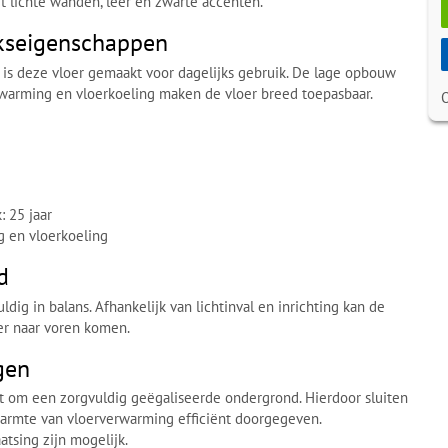
 lichte wanden, leer en zwarte accenten.
kseigenschappen
 is deze vloer gemaakt voor dagelijks gebruik. De lage opbouw
rwarming en vloerkoeling maken de vloer breed toepasbaar.
: 25 jaar
g en vloerkoeling
d
ldig in balans. Afhankelijk van lichtinval en inrichting kan de
iger naar voren komen.
gen
t om een zorgvuldig geëgaliseerde ondergrond. Hierdoor sluiten
warmte van vloerverwarming efficiënt doorgegeven.
atsing zijn mogelijk.