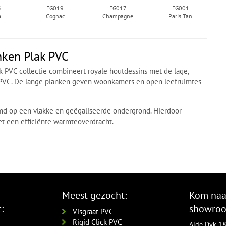
3
FG019
FG017
FG001
a
Cognac
Champagne
Paris Tan
nken Plak PVC
k PVC collectie combineert royale houtdessins met de lage,
 PVC. De lange planken geven woonkamers en open leefruimtes
jmd op een vlakke en geëgaliseerde ondergrond. Hierdoor
met een efficiënte warmteoverdracht.
Meest gezocht:
Kom naa
:
showro
Visgraat PVC
Rigid Click PVC
Alde Dyk 1