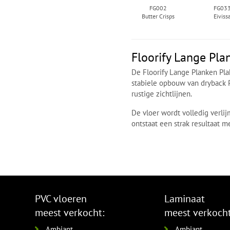
FG002
FG03
Butter Crisps
Eiviss
Floorify Lange Pla
De Floorify Lange Planken Pla
stabiele opbouw van dryback
rustige zichtlijnen.
De vloer wordt volledig verli
ontstaat een strak resultaat 
PVC vloeren
Laminaat
meest verkocht:
meest verkocht
Ambiant
Ambiant