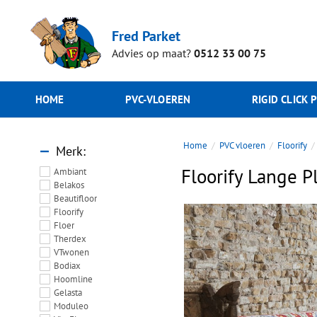
Fred Parket
Advies op maat?
0512 33 00 75
HOME
PVC-VLOEREN
RIGID CLICK 
Home
PVC vloeren
Floorify
Merk
Floorify Lange 
Ambiant
Belakos
Beautifloor
Floorify
Floer
Therdex
VTwonen
Bodiax
Hoomline
Gelasta
Moduleo