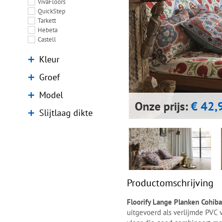
VivaFloors
QuickStep
Tarkett
Hebeta
Castell
Kleur
Groef
Model
Onze prijs:
€ 42,
Slijtlaag dikte
Productomschrijving
Floorify Lange Planken Cohi
uitgevoerd als verlijmde PVC 