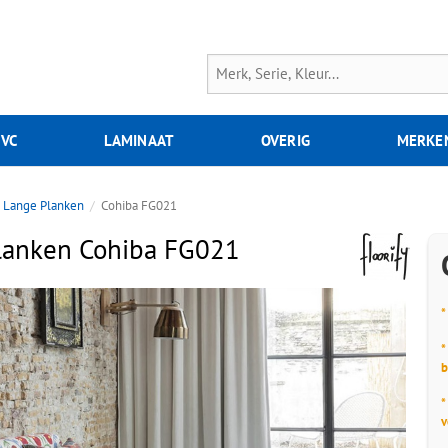
PVC
LAMINAAT
OVERIG
MERKE
Lange Planken
Cohiba FG021
Planken Cohiba FG021
*
*
b
*
v