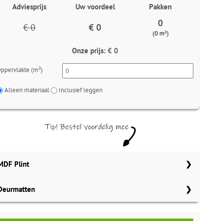
Adviesprijs
Uw voordeel
Pakken
0
€ 0
€ 0
(0 m²)
Onze prijs:
€ 0
ppervlakte (m²)
Alleen materiaal
Inclusief leggen
MDF Plint
Deurmatten
70x12 mm
Meter
Aantal
Meter
Gelasta bruin 148
90x12 mm
MDF plinten 70x12 mm