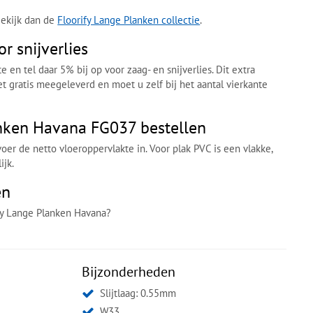
Bekijk dan de
Floorify Lange Planken collectie
.
r snijverlies
 en tel daar 5% bij op voor zaag- en snijverlies. Dit extra
iet gratis meegeleverd en moet u zelf bij het aantal vierkante
anken Havana FG037 bestellen
oer de netto vloeroppervlakte in. Voor plak PVC is een vlakke,
ijk.
en
ify Lange Planken Havana?
Bijzonderheden
Slijtlaag: 0.55mm
W33