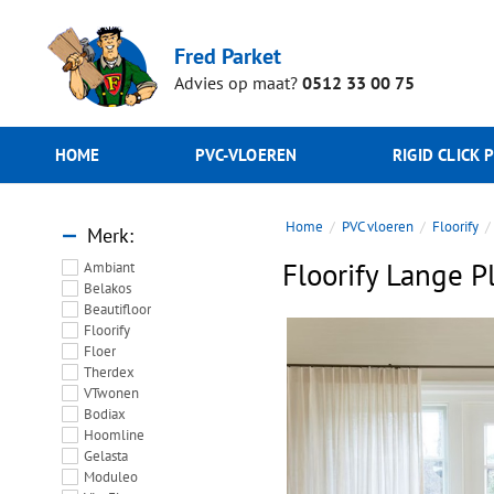
Fred Parket
Advies op maat?
0512 33 00 75
HOME
PVC-VLOEREN
RIGID CLICK 
Home
PVC vloeren
Floorify
Merk
Floorify Lange 
Ambiant
Belakos
Beautifloor
Floorify
Floer
Therdex
VTwonen
Bodiax
Hoomline
Gelasta
Moduleo