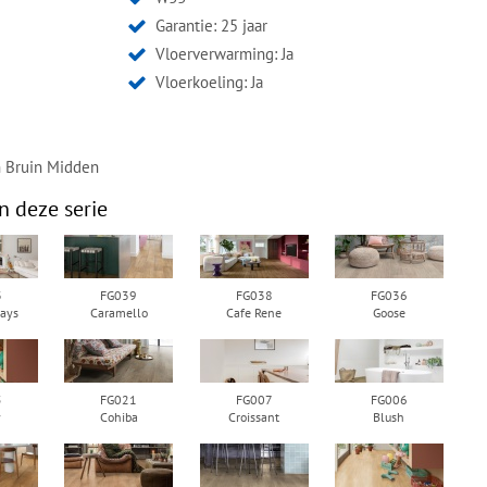
Garantie: 25 jaar
Vloerverwarming: Ja
Vloerkoeling: Ja
n Bruin Midden
n deze serie
3
FG039
FG038
FG036
ays
Caramello
Cafe Rene
Goose
5
FG021
FG007
FG006
y
Cohiba
Croissant
Blush