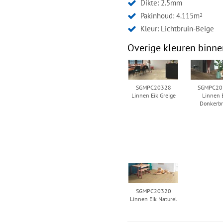
Dikte: 2.5mm
Pakinhoud: 4.115m
2
Kleur:
Lichtbruin-Beige
Overige kleuren binne
SGMPC20328
SGMPC20
Linnen Eik Greige
Linnen 
Donkerbr
SGMPC20320
Linnen Eik Naturel