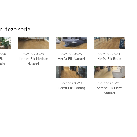
n deze serie
330
SGMPC20329
SGMPC20325
SGMPC20324
Eik
Linnen Eik Medium
Herfst Eik Naturel
Herfst Eik Bruin
uin
Naturel
SGMPC20323
SGMPC20321
Herfst Eik Honing
Serene Eik Licht
Naturel