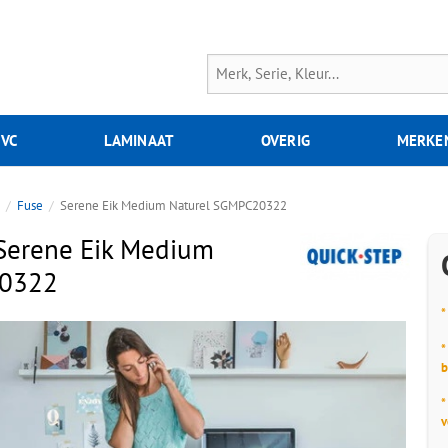
PVC
LAMINAAT
OVERIG
MERKE
p
Fuse
Serene Eik Medium Naturel SGMPC20322
Serene Eik Medium
20322
*
*
b
*
v