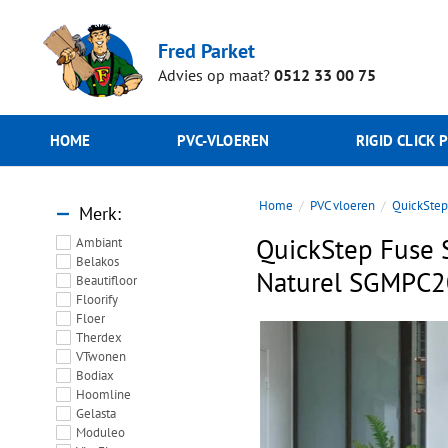
Fred Parket
Advies op maat?
0512 33 00 75
HOME
PVC-VLOEREN
RIGID CLICK 
Home
PVC vloeren
QuickSte
Merk
QuickStep Fuse 
Ambiant
Belakos
Naturel SGMPC
Beautifloor
Floorify
Floer
Therdex
VTwonen
Bodiax
Hoomline
Gelasta
Moduleo