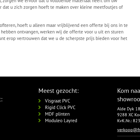
den, zorgen we ervoor dat u voldoende materiaal heeft om uw
er dat u zich zorgen hoeft te maken over kleine meetfoutjes of
iteren, hoeft u alleen maar vrijblijvend een offerte bij ons in te
 hebben ontvangen, werken wij de offerte voor u uit en sturen
unt erop vertrouwen dat we u de scherpste prijs bieden voor het
Meest gezocht:
Kom naa
:
showro
Visgraat PVC
Rigid Click PVC
Alde Dyk 1
MDF plinten
9288 XC Koo
Moduleo Layred
KvK.Nr.: 8
verkoop@fr