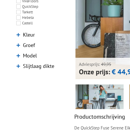
VivaFloors
QuickStep
Tarkett
Hebeta
Castell
Kleur
Groef
Model
Adviesprijs:
49,95
Slijtlaag dikte
Onze prijs:
€ 44,
Productomschrijving
De QuickStep Fuse Serene Ei