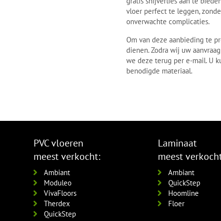
gratis snijverlies aan te bie
vloer perfect te leggen, zond
onverwachte complicaties.
Om van deze aanbieding te prof
dienen. Zodra wij uw aanvraag
we deze terug per e-mail. U k
benodigde materiaal.
PVC vloeren
Laminaat
meest verkocht:
meest verkocht
Ambiant
Ambiant
Moduleo
QuickStep
VivaFloors
Hoomline
Therdex
Floer
QuickStep