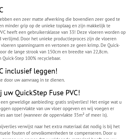
C
ebben een zeer matte afwerking die bovendien zeer goed te
en minder grip op de unieke toplaag en zijn makkelijk te
PVC heeft een gebruikersklasse van 33! Deze vloeren worden op
verlijmd. Door het unieke productieproces zijn de vloeren
 vloeren spanningsarm en vertonen ze geen krimp. De Quick-
door de lange strook van 150cm en breedte van 22,8cm.
n Quick-Step 100% recyclebaar.
 inclusief leggen!
e door uw aanvraag in te dienen.
bij uw QuickStep Fuse PVC!
 een geweldige aanbieding: gratis snijverlies! Het enige wat u
 leggen oppervlakte van uw vloer opgeven en wij voegen er
lies aan toe! (wanneer de oppervlakte 35m² of meer is).
jverlies verwijst naar het extra materiaal dat nodig is bij het
ntuele fouten of onvolkomenheden te compenseren. Door u