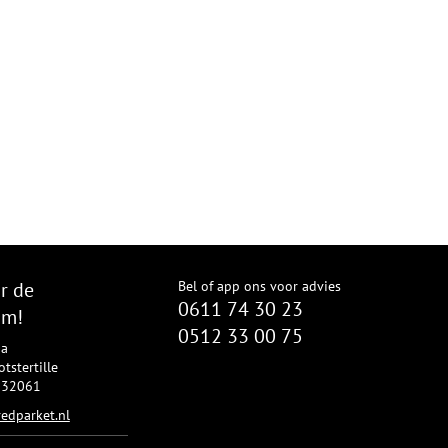
r de
Bel of app ons voor advies
0611 74 30 23
om!
0512 33 00 75
8a
tstertille
2332061
edparket.nl