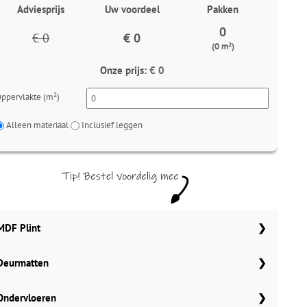
Adviesprijs
Uw voordeel
Pakken
0
€ 0
€ 0
(0 m²)
Onze prijs:
€ 0
ppervlakte (m²)
Alleen materiaal
Inclusief leggen
MDF Plint
Deurmatten
70x12 mm
Meter
Aantal
Meter
Gelasta carbon 99
Ondervloeren
90x12 mm
MDF plinten 70x12 mm