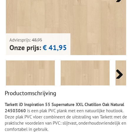
Next
Next
Adviesprijs:
48,95
Onze prijs:
€ 41,95
Next
Next
Productomschrijving
Tarkett iD Inspiration 55 Supernature XXL Chatillon Oak Natural
24503060
is een plak PVC plank met een natuurlijke houtlook.
Deze plak PVC vloer combineert de uitstraling van Tarkett met de
praktische voordelen van PVC: slijtvast, onderhoudsvriendelijk en
comfortabel in gebruik.