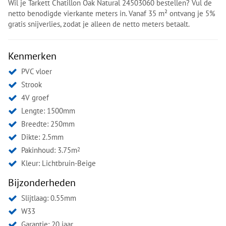
Wil je Tarkett Chatillon Oak Natural 24503060 bestellen? Vul de
netto benodigde vierkante meters in. Vanaf 35 m² ontvang je 5%
gratis snijverlies, zodat je alleen de netto meters betaalt.
Kenmerken
PVC vloer
Strook
4V groef
Lengte: 1500mm
Breedte: 250mm
Dikte: 2.5mm
Pakinhoud: 3.75m
2
Kleur:
Lichtbruin-Beige
Bijzonderheden
Slijtlaag: 0.55mm
W33
Garantie: 20 jaar