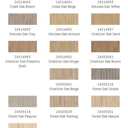
24514043
24514041
24514093
Creek Oak Brown
Creek Oak Beige
Delicate Oak Toffee
24514095
24514092
24514987
Delicate Oak Clay
Delicate Oak Almond
Chatillon Oak Sand
24514993
24514992
24503061
Chatillon Oak Pistachio
Chatillon Oak Ginger
Chatillon Oak Brown
Shell
24503062
24503118
Chatillon Oak Beige
Forest Oak Smoke
24503114
24503029
24503031
Forest Oak Papyrus
Forest Oak Nutmeg
Forest Oak Natural