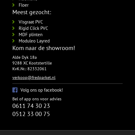
Floer
Meest gezocht:
Visgraat PVC
Rigid Click PVC
MDF plinten
Moduleo Layred
Kom naar de showroom!
Alde Dyk 18a
9288 XC Kootstertille
KvK.Nr.: 82332061
verkoop@fredparket.nl
Volg ons op facebook!
Bel of app ons voor advies
0611 74 30 23
0512 33 00 75