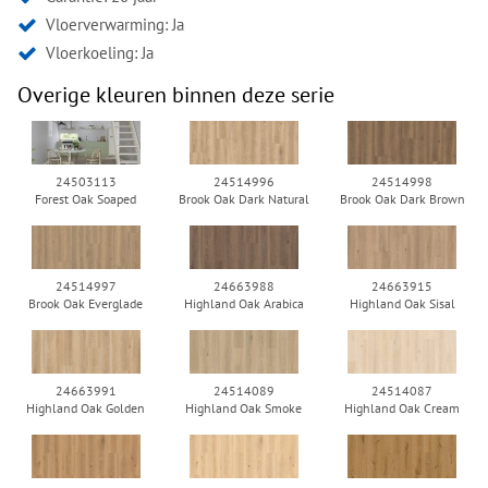
Vloerverwarming: Ja
Vloerkoeling: Ja
Overige kleuren binnen deze serie
24503113
24514996
24514998
Forest Oak Soaped
Brook Oak Dark Natural
Brook Oak Dark Brown
24514997
24663988
24663915
Brook Oak Everglade
Highland Oak Arabica
Highland Oak Sisal
24663991
24514089
24514087
Highland Oak Golden
Highland Oak Smoke
Highland Oak Cream