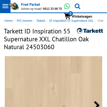
Toon
Whatsapp
Fred Parket
Zoeken
Advies op maat?
0512 33 00 75
0
hoofdmenu
Winkelwagen
Home
PVC vloeren
Tarkett
ID Inspiration 55 Supernature XXL
Chatil
Tarkett ID Inspiration 55
Supernature XXL Chatillon Oak
Natural 24503060