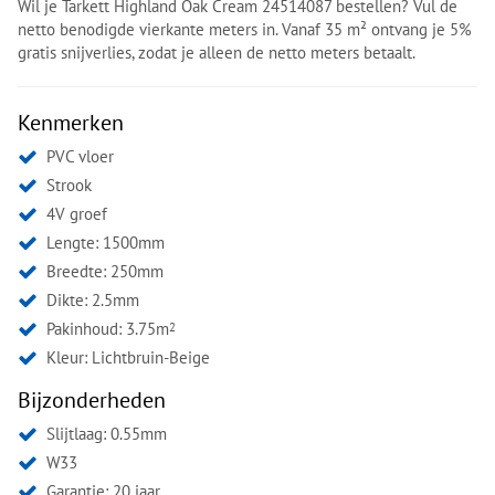
Wil je Tarkett Highland Oak Cream 24514087 bestellen? Vul de
netto benodigde vierkante meters in. Vanaf 35 m² ontvang je 5%
gratis snijverlies, zodat je alleen de netto meters betaalt.
Kenmerken
PVC vloer
Strook
4V groef
Lengte: 1500mm
Breedte: 250mm
Dikte: 2.5mm
Pakinhoud: 3.75m
2
Kleur:
Lichtbruin-Beige
Bijzonderheden
Slijtlaag: 0.55mm
W33
Garantie: 20 jaar