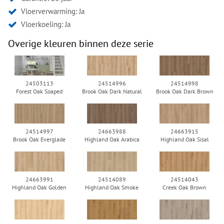
Vloerverwarming: Ja
Vloerkoeling: Ja
Overige kleuren binnen deze serie
24503113
24514996
24514998
Forest Oak Soaped
Brook Oak Dark Natural
Brook Oak Dark Brown
24514997
24663988
24663915
Brook Oak Everglade
Highland Oak Arabica
Highland Oak Sisal
24663991
24514089
24514043
Highland Oak Golden
Highland Oak Smoke
Creek Oak Brown