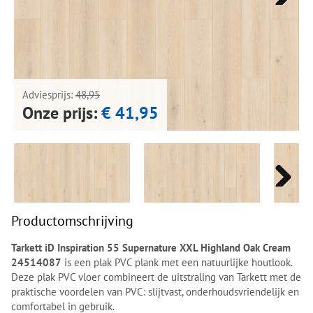
Next
Next
Adviesprijs:
48,95
Onze prijs:
€ 41,95
Next
Next
Productomschrijving
Tarkett iD Inspiration 55 Supernature XXL Highland Oak Cream
24514087
is een plak PVC plank met een natuurlijke houtlook.
Deze plak PVC vloer combineert de uitstraling van Tarkett met de
praktische voordelen van PVC: slijtvast, onderhoudsvriendelijk en
comfortabel in gebruik.