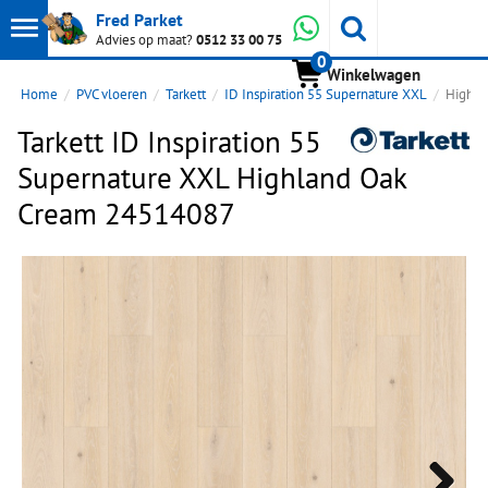
Toon
Whatsapp
Fred Parket
Zoeken
Advies op maat?
0512 33 00 75
0
hoofdmenu
Winkelwagen
Home
PVC vloeren
Tarkett
ID Inspiration 55 Supernature XXL
Highla
Tarkett ID Inspiration 55
Supernature XXL Highland Oak
Cream 24514087