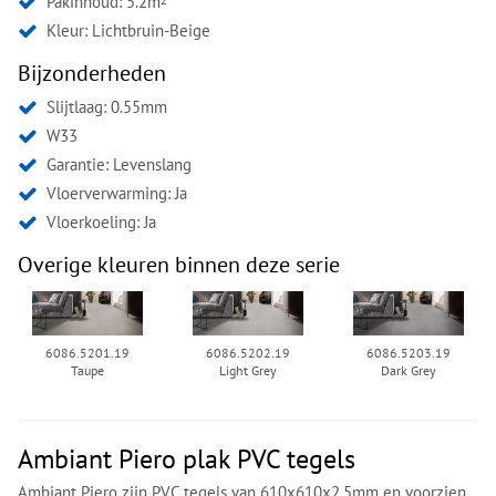
Pakinhoud: 5.2m
2
Kleur:
Lichtbruin-Beige
Bijzonderheden
Slijtlaag: 0.55mm
W33
Garantie: Levenslang
Vloerverwarming: Ja
Vloerkoeling: Ja
Overige kleuren binnen deze serie
6086.5201.19
6086.5202.19
6086.5203.19
Taupe
Light Grey
Dark Grey
Ambiant Piero plak PVC tegels
Ambiant Piero zijn PVC tegels van 610x610x2.5mm en voorzien