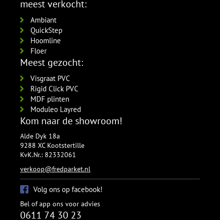
meest verkocht:
Ambiant
QuickStep
Hoomline
Floer
Meest gezocht:
Visgraat PVC
Rigid Click PVC
MDF plinten
Moduleo Layred
Kom naar de showroom!
Alde Dyk 18a
9288 XC Kootstertille
KvK.Nr.: 82332061
verkoop@fredparket.nl
Volg ons op facebook!
Bel of app ons voor advies
0611 74 30 23