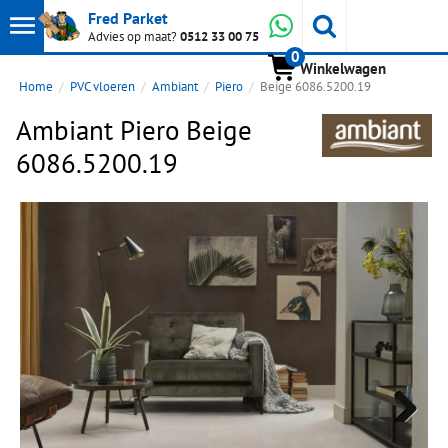
Toon
Whatsapp
Fred Parket
Zoeken
Advies op maat?
0512 33 00 75
0
hoofdmenu
Winkelwagen
Home
PVC vloeren
Ambiant
Piero
Beige 6086.5200.19
Ambiant Piero Beige
6086.5200.19