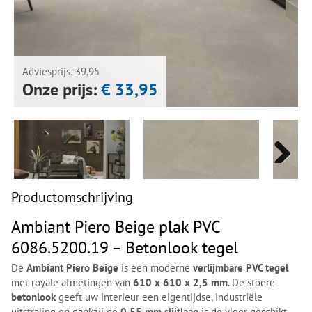
Next
Next
Adviesprijs:
39,95
Onze prijs:
€ 33,95
Next
Next
Productomschrijving
Ambiant Piero Beige plak PVC
6086.5200.19 – Betonlook tegel
De
Ambiant Piero Beige
is een moderne
verlijmbare PVC tegel
met royale afmetingen van
610 x 610 x 2,5 mm
. De stoere
betonlook
geeft uw interieur een eigentijdse, industriële
uitstraling en dankzij de
0,55 mm slijtlaag
is de vloer geschikt