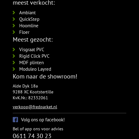
meest verkocht:
Ambiant
QuickStep
Hoomline
Floer
Meest gezocht:
Visgraat PVC
Rigid Click PVC
MDF plinten
Moduleo Layred
Kom naar de showroom!
Alde Dyk 18a
9288 XC Kootstertille
KvK.Nr.: 82332061
verkoop@fredparket.nl
Volg ons op facebook!
Bel of app ons voor advies
0611 74 30 23