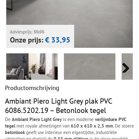
Next
Next
Adviesprijs:
39,95
Onze prijs:
€ 33,95
Next
Next
Productomschrijving
Ambiant Piero Light Grey plak PVC
6086.5202.19 – Betonlook tegel
De
Ambiant Piero Light Grey
is een moderne
verlijmbare PVC
tegel
met royale afmetingen van
610 x 610 x 2,5 mm
. De stoere
betonlook
geeft uw interieur een eigentijdse, industriële
uitstraling en dankzij de
0,55 mm slijtlaag
is de vloer geschikt