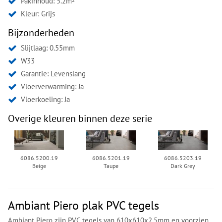
Pakinhoud: 5.2m
2
Kleur:
Grijs
Bijzonderheden
Slijtlaag: 0.55mm
W33
Garantie: Levenslang
Vloerverwarming: Ja
Vloerkoeling: Ja
Overige kleuren binnen deze serie
6086.5200.19
6086.5201.19
6086.5203.19
Beige
Taupe
Dark Grey
Ambiant Piero plak PVC tegels
Ambiant Piero zijn PVC tegels van 610x610x2.5mm en voorzien